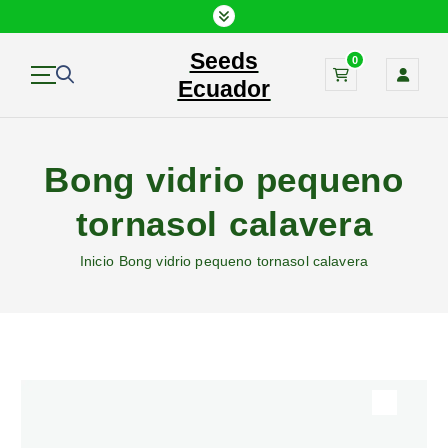
S
a
Seeds
l
0
t
Ecuador
a
r
a
Bong vidrio pequeno
l
c
tornasol calavera
o
n
Inicio
Bong vidrio pequeno tornasol calavera
t
e
n
i
d
o