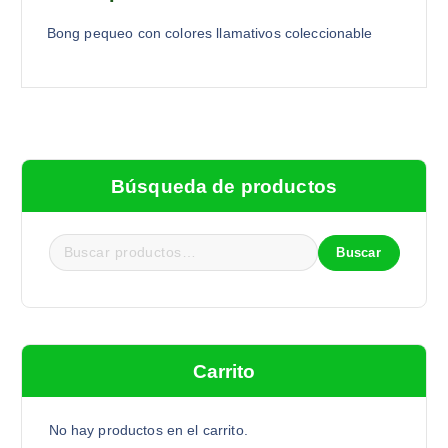
Bong pequeo con colores llamativos coleccionable
Búsqueda de productos
Buscar
B
u
s
c
a
Carrito
r
p
o
No hay productos en el carrito.
r