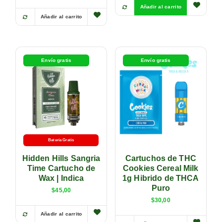
Añadir al carrito
Añadir al carrito
Envío gratis
Envío gratis
Batería Gratis
Hidden Hills Sangria
Cartuchos de THC
Time Cartucho de
Cookies Cereal Milk
Wax | Indica
1g Hibrido de THCA
Puro
$
45,00
$
30,00
Añadir al carrito