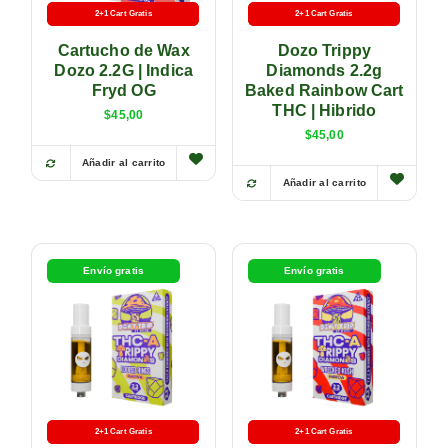
2+1 Cart Gratis
Batería Gratis
2+1 Cart Gratis
Batería Gratis
Cartucho de Wax
Dozo Trippy
Dozo 2.2G | Indica
Diamonds 2.2g
Fryd OG
Baked Rainbow Cart
THC | Hibrido
$
45,00
$
45,00
Añadir al carrito
Añadir al carrito
Envío gratis
Envío gratis
2+1 Cart Gratis
Batería Gratis
2+1 Cart Gratis
Batería Gratis