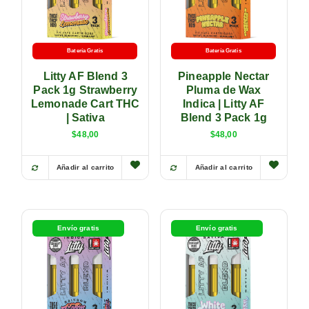
Batería Gratis
Batería Gratis
Litty AF Blend 3
Pineapple Nectar
Pack 1g Strawberry
Pluma de Wax
Lemonade Cart THC
Indica | Litty AF
| Sativa
Blend 3 Pack 1g
$
48,00
$
48,00
Añadir al carrito
Añadir al carrito
Envío gratis
Envío gratis