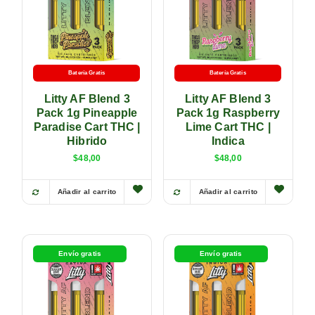
Batería Gratis
Batería Gratis
Litty AF Blend 3
Litty AF Blend 3
Pack 1g Pineapple
Pack 1g Raspberry
Paradise Cart THC |
Lime Cart THC |
Hibrido
Indica
$
48,00
$
48,00
Añadir al carrito
Añadir al carrito
Envío gratis
Envío gratis