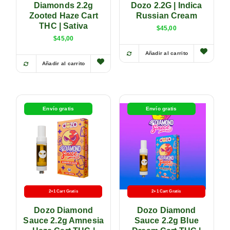
Diamonds 2.2g
Dozo 2.2G | Indica
Zooted Haze Cart
Russian Cream
THC | Sativa
$
45,00
$
45,00
Añadir al carrito
Añadir al carrito
Envío gratis
Envío gratis
2+1 Cart Gratis
Batería Gratis
2+1 Cart Gratis
Batería Gratis
Dozo Diamond
Dozo Diamond
Sauce 2.2g Amnesia
Sauce 2.2g Blue