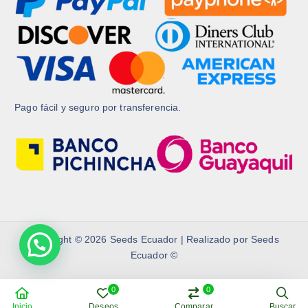
Pago fácil y seguro por transferencia.
Copyright © 2026 Seeds Ecuador | Realizado por Seeds
Ecuador ©
Contacto
Privacy Policy
Refund Policy
0
0
Términos y condiciones
Inicio
Deseos
Comparar
Buscar