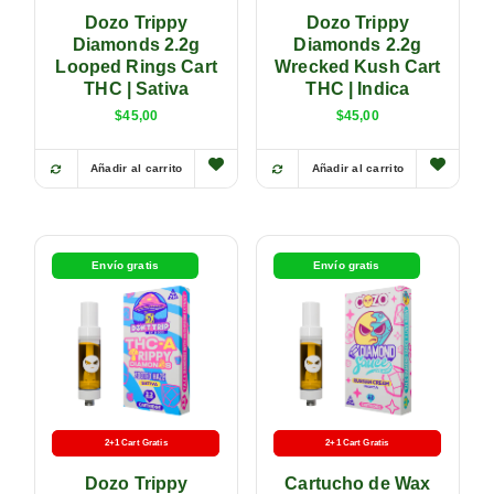
Dozo Trippy
Dozo Trippy
Diamonds 2.2g
Diamonds 2.2g
Looped Rings Cart
Wrecked Kush Cart
THC | Sativa
THC | Indica
$
45,00
$
45,00
Añadir al carrito
Añadir al carrito
Envío gratis
Envío gratis
2+1 Cart Gratis
Batería Gratis
2+1 Cart Gratis
Batería Gratis
Dozo Trippy
Cartucho de Wax