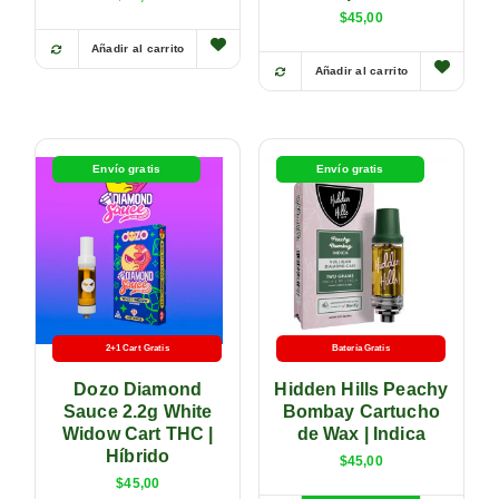
$
45,00
Añadir al carrito
Añadir al carrito
Agotado
Envío gratis
Envío gratis
2+1 Cart Gratis
Batería Gratis
Batería Gratis
Dozo Diamond
Hidden Hills Peachy
Sauce 2.2g White
Bombay Cartucho
Widow Cart THC |
de Wax | Indica
Híbrido
$
45,00
$
45,00