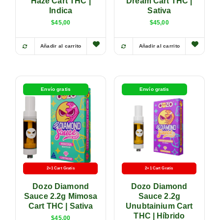
Haze Cart THC |
Dream Cart THC |
Indica
Sativa
$
45,00
$
45,00
Añadir al carrito
Añadir al carrito
Envío gratis
Envío gratis
2+1 Cart Gratis
Batería Gratis
2+1 Cart Gratis
Batería Gratis
Dozo Diamond
Dozo Diamond
Sauce 2.2g Mimosa
Sauce 2.2g
Cart THC | Sativa
Unubtainium Cart
THC | Híbrido
$
45,00