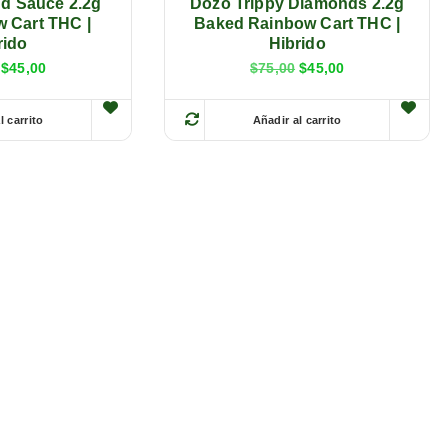
d Sauce 2.2g
Dozo Trippy Diamonds 2.2g
 Cart THC |
Baked Rainbow Cart THC |
rido
Hibrido
$
45,00
$
75,00
$
45,00
l carrito
Añadir al carrito
E
E
s
s
t
t
e
e
p
p
r
r
o
o
d
d
u
u
c
c
t
t
o
o