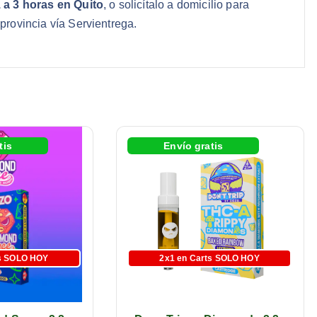
 a 3 horas en Quito
, o solicítalo a domicilio para
 provincia vía Servientrega.
tis
Envío gratis
ts SOLO HOY
 Gratis
2x1 en Carts SOLO HOY
Batería Gratis