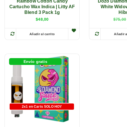
Rainbow Cotton Candy
Dozo Diamon
Cartucho Wax Indica | Litty AF
White Widow
Blend 3 Pack 1g
Híb
$
48,00
$
75,00
Añadir al carrito
Añadir a
E
s
t
e
Envío gratis
p
r
o
d
u
c
2x1 en Carts SOLO HOY
Batería Gratis
t
o