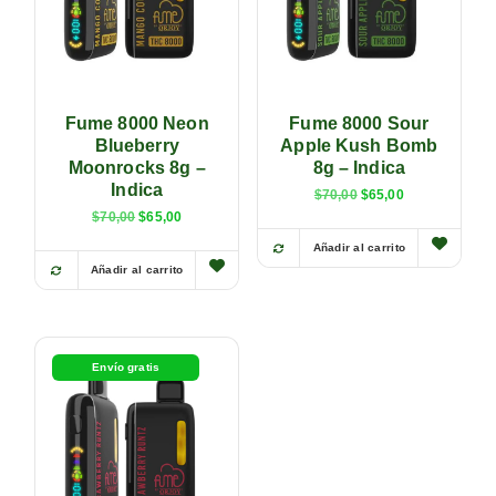
Fume 8000 Neon
Fume 8000 Sour
Blueberry
Apple Kush Bomb
Moonrocks 8g –
8g – Indica
Indica
$
70,00
$
65,00
$
70,00
$
65,00
Añadir al carrito
Añadir al carrito
Envío gratis