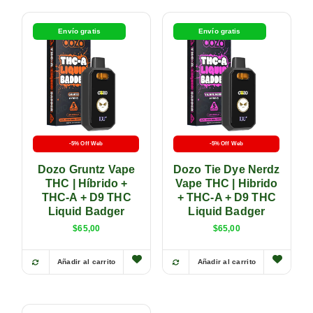
Envío gratis
Envío gratis
-5% Off Web
-5% Off Web
Dozo Gruntz Vape
Dozo Tie Dye Nerdz
THC | Híbrido +
Vape THC | Hibrido
THC-A + D9 THC
+ THC-A + D9 THC
Liquid Badger
Liquid Badger
$
65,00
$
65,00
Añadir al carrito
Añadir al carrito