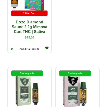
2+1 Cart Gratis
Batería Gratis
Dozo Diamond
Sauce 2.2g Mimosa
Cart THC | Sativa
$
45,00
Añadir al carrito
Agotado
Envío gratis
Envío gratis