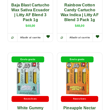
Baja Blast Cartucho
Rainbow Cotton
Wax Sativa Ecuador
Candy Cartucho
| Litty AF Blend 3
Wax Indica | Litty AF
Pack 1g
Blend 3 Pack 1g
$
48,00
$
48,00
Añadir al carrito
Añadir al carrito
Envío gratis
Envío gratis
Batería Gratis
Batería Gratis
White Gummy
Pineapple Nectar