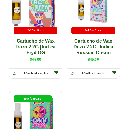
2+1 Cart Gratis
Batería Gratis
2+1 Cart Gratis
Batería Gratis
Cartucho de Wax
Cartucho de Wax
Dozo 2.2G | Indica
Dozo 2.2G | Indica
Fryd OG
Russian Cream
$
45,00
$
45,00
Añadir al carrito
Añadir al carrito
Envío gratis