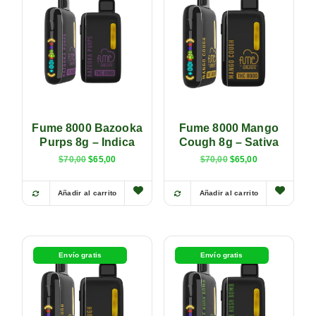
Fume 8000 Bazooka
Fume 8000 Mango
Purps 8g – Indica
Cough 8g – Sativa
$
70,00
$
65,00
$
70,00
$
65,00
Añadir al carrito
Añadir al carrito
Envío gratis
Envío gratis