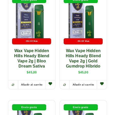
-5% Off Web
-5% Off Web
Wax Vape Hidden
Wax Vape Hidden
Hills Heady Blend
Hills Heady Blend
Vape 2g | Bloo
Vape 2g | Gold
Dream Sativa
Gumdrop Híbrido
$
45,00
$
45,00
Añadir al carrito
Añadir al carrito
Envío gratis
Envío gratis