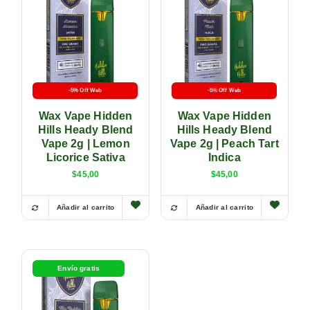
-5% Off Web
-5% Off Web
Wax Vape Hidden
Wax Vape Hidden
Hills Heady Blend
Hills Heady Blend
Vape 2g | Lemon
Vape 2g | Peach Tart
Licorice Sativa
Indica
$
45,00
$
45,00
Añadir al carrito
Añadir al carrito
Envío gratis