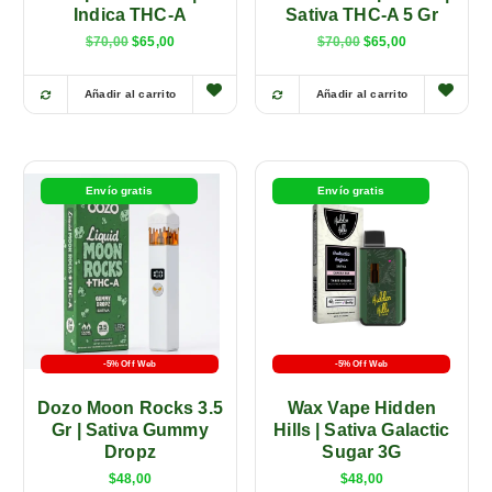
Indica THC-A
Sativa THC-A 5 Gr
$
70,00
$
65,00
$
70,00
$
65,00
Añadir al carrito
Añadir al carrito
E
E
s
s
t
t
e
e
Envío gratis
Envío gratis
p
p
r
r
o
o
d
d
u
u
c
c
t
t
-5% Off Web
-5% Off Web
o
o
Dozo Moon Rocks 3.5
Wax Vape Hidden
t
t
Gr | Sativa Gummy
Hills | Sativa Galactic
i
i
Dropz
Sugar 3G
e
e
$
48,00
$
48,00
n
n