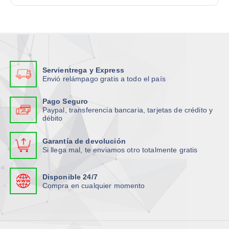
.
.
ú
ú
:
L
L
l
l
a
a
t
t
s
s
i
i
o
o
p
p
p
p
l
l
Servientrega y Express
c
c
e
e
Envió relámpago gratis a todo el país
i
i
s
s
o
o
v
v
Pago Seguro
n
n
Paypal, transferencia bancaria, tarjetas de crédito y
a
a
débito
e
e
r
r
s
s
i
i
Garantía de devolución
s
s
a
a
Si llega mal, te enviamos otro totalmente gratis
e
e
n
n
p
p
t
t
Disponible 24/7
u
u
e
e
Compra en cualquier momento
e
e
s
s
d
d
.
.
e
e
L
L
n
n