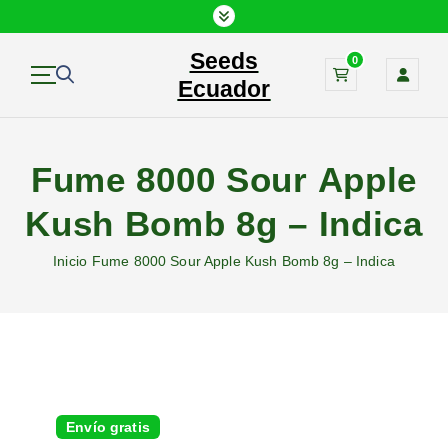
S
a
Seeds
l
0
t
Ecuador
a
r
a
Fume 8000 Sour Apple
l
c
Kush Bomb 8g – Indica
o
n
Inicio
Fume 8000 Sour Apple Kush Bomb 8g – Indica
t
e
n
i
d
o
Envío gratis