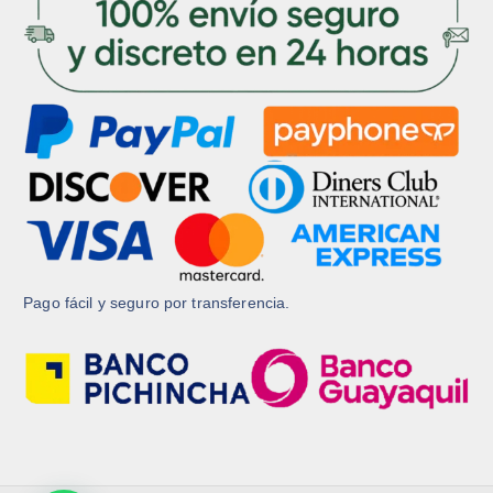
d
d
u
u
c
c
t
t
o
o
Pago fácil y seguro por transferencia.