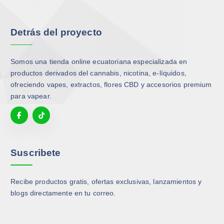
a
a
e
e
s
s
l
l
o
o
Detrás del proyecto
e
e
p
p
g
g
c
c
i
i
i
i
Somos una tienda online ecuatoriana especializada en
r
r
o
o
productos derivados del cannabis, nicotina, e-líquidos,
e
e
n
n
ofreciendo vapes, extractos, flores CBD y accesorios premium
n
n
e
e
para vapear.
l
l
s
s
a
a
s
s
p
p
e
e
á
á
p
p
g
g
u
u
Suscribete
i
i
e
e
n
n
d
d
a
a
Recibe productos gratis, ofertas exclusivas, lanzamientos y
e
e
d
d
blogs directamente en tu correo.
n
n
e
e
e
e
p
p
l
l