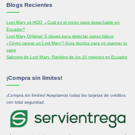
r
r
e
e
Blogs Recientes
o
o
g
g
d
d
i
i
Lost Mary vs HQD: ¿Cuál es el mejor vape desechable en
u
u
r
r
Ecuador?
c
c
e
e
Lost Mary Original: 5 claves para detectar vapes falsos
t
t
n
n
¿Cómo cargar un Lost Mary? Guía técnica para no quemar tu
o
o
l
l
vape
a
a
Sabores de Lost Mary: Ranking de los 10 mejores en Ecuador
p
p
á
á
g
g
¡Compra sin límites!
i
i
n
n
a
a
¡Compra sin límites! Aceptamos todas las tarjetas de créditos
d
d
con total seguridad.
e
e
p
p
r
r
o
o