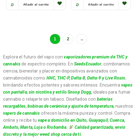
Añadir al carrito
Añadir al carrito
1
2
→
Explora el futuro del vapo con
vaporizadores premium de THC y
cannabis
de espectro completo. En
SeedsEcuador
, combinamos
ciencia, bienestar y placer en dispositivos avanzados con
cannabinoides como
HHC, THC-P, Delta-8, Delta-9 y Live Rosin
,
brindando efectos potentes y sabores intensos. Encuentra
vapes
con pantalla, sin nicotina y estilo Snoop Dogg
,
ideales para fumar
cannabis o relajarte sin tabaco. Diseñados con
baterías
recargables, bobinas de cerámica y ajuste de temperatura
,
nuestros
vapers de cannabis
ofrecen la máxima pureza y control. Compra
online y recibe tu
vape a domicilio
en
Quito, Guayaquil, Cuenca,
Ambato, Manta, Loja o Riobamba
.
Calidad garantizada, envío
discreto y la mejor weed shop cerca de ti.