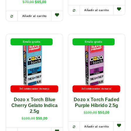
$
70,00
$
65,00
Añadir al carrito
Añadir al carrito
Envío gratis
Envío gratis
2x1 colaboracion de marca
2x1 colaboracion de marca
Dozo x Torch Blue
Dozo x Torch Faded
Cherry Gelato Indica
Purple Híbrido 2.5g
2.5g
$
100,00
$
50,00
$
100,00
$
50,00
Añadir al carrito