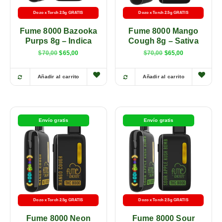
Dozo x Torch 2.5g GRATIS
Dozo x Torch 2.5g GRATIS
Fume 8000 Bazooka
Fume 8000 Mango
Purps 8g – Indica
Cough 8g – Sativa
$
70,00
$
65,00
$
70,00
$
65,00
Añadir al carrito
Añadir al carrito
Envío gratis
Envío gratis
Dozo x Torch 2.5g GRATIS
Dozo x Torch 2.5g GRATIS
Fume 8000 Neon
Fume 8000 Sour