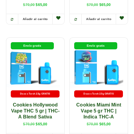
$
70,00
$
65,00
$
70,00
$
65,00
Añadir al carrito
Añadir al carrito
Envío gratis
Envío gratis
Dozo x Torch 2.5g GRATIS
Dozo x Torch 2.5g GRATIS
Cookies Hollywood
Cookies Miami Mint
Vape THC 5 gr | THC-
Vape 5 gr THC |
A Blend Sativa
Indica THC-A
$
70,00
$
65,00
$
70,00
$
65,00