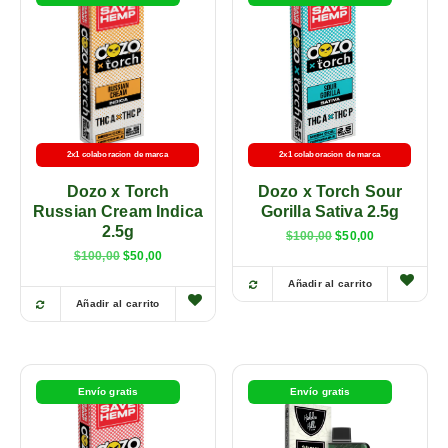
2x1 colaboracion de marca
2x1 colaboracion de marca
Dozo x Torch
Dozo x Torch Sour
Russian Cream Indica
Gorilla Sativa 2.5g
2.5g
$
100,00
$
50,00
$
100,00
$
50,00
Añadir al carrito
Añadir al carrito
Envío gratis
Envío gratis