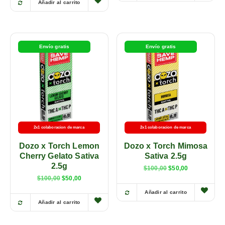
Añadir al carrito
Envío gratis
Envío gratis
2x1 colaboracion de marca
2x1 colaboracion de marca
Dozo x Torch Lemon
Dozo x Torch Mimosa
Cherry Gelato Sativa
Sativa 2.5g
2.5g
$
100,00
$
50,00
$
100,00
$
50,00
Añadir al carrito
Añadir al carrito