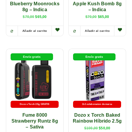
Blueberry Moonrocks
Apple Kush Bomb 8g
8g – Indica
– Indica
$
70,00
$
65,00
$
70,00
$
65,00
Añadir al carrito
Añadir al carrito
Envío gratis
Envío gratis
Dozo x Torch 2.5g GRATIS
2x1 colaboracion de marca
Fume 8000
Dozo x Torch Baked
Strawberry Runtz 8g
Rainbow Híbrido 2.5g
– Sativa
$
100,00
$
50,00