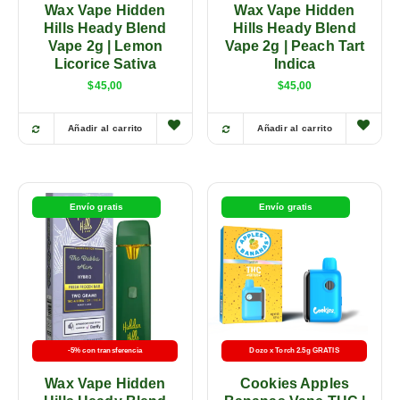
Wax Vape Hidden
Wax Vape Hidden
Hills Heady Blend
Hills Heady Blend
Vape 2g | Lemon
Vape 2g | Peach Tart
Licorice Sativa
Indica
$
45,00
$
45,00
Añadir al carrito
Añadir al carrito
Envío gratis
Envío gratis
-5% con transferencia
Dozo x Torch 2.5g GRATIS
Wax Vape Hidden
Cookies Apples