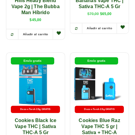
Hills Heady Blend
Bananas Vape THC |
Vape 2g | The Bubba
Sativa THC-A 5 Gr
Man Híbrido
$
70,00
$
65,00
$
45,00
Añadir al carrito
Añadir al carrito
Envío gratis
Envío gratis
Dozo x Torch 2.5g GRATIS
Dozo x Torch 2.5g GRATIS
Cookies Black Ice
Cookies Blue Raz
Vape THC | Sativa
Vape THC 5 gr |
THC-A 5 Gr
Sativa + THC-A