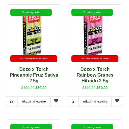
Envío gratis
Envío gratis
2x1 colaboracion de marca
2x1 colaboracion de marca
Dozo x Torch
Dozo x Torch
Pineapple Fruz Sativa
Rainbow Grapes
2.5g
Híbrido 2.5g
$
100,00
$
50,00
$
100,00
$
50,00
Añadir al carrito
Añadir al carrito
Envío gratis
Envío gratis