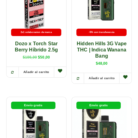
2x1 colaboracion de marca
-5% con transferencia
Dozo x Torch Star
Hidden Hills 3G Vape
Berry Híbrido 2.5g
THC | Indica Wanana
Bang
$
100,00
$
50,00
$
48,00
Añadir al carrito
Añadir al carrito
Envío gratis
Envío gratis