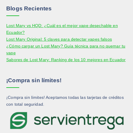
l
e
r
r
e
Blogs Recientes
g
o
o
g
i
d
d
i
r
Lost Mary vs HQD: ¿Cuál es el mejor vape desechable en
u
u
r
e
Ecuador?
c
c
e
n
Lost Mary Original: 5 claves para detectar vapes falsos
t
t
n
l
¿Cómo cargar un Lost Mary? Guía técnica para no quemar tu
o
o
l
a
vape
a
p
Sabores de Lost Mary: Ranking de los 10 mejores en Ecuador
p
á
á
g
g
i
¡Compra sin límites!
i
n
n
a
a
d
¡Compra sin límites! Aceptamos todas las tarjetas de créditos
d
e
con total seguridad.
e
p
p
r
r
o
o
d