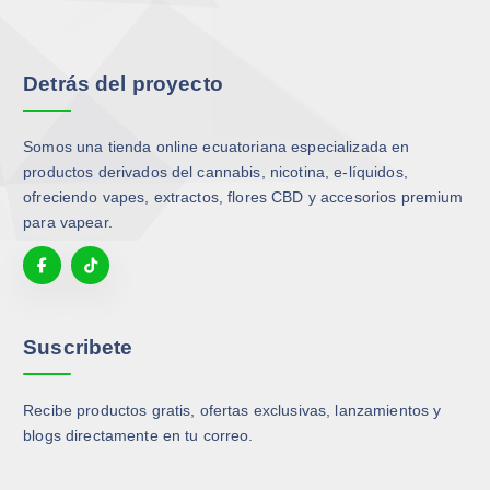
n
n
a
s
e
e
s
o
l
l
o
p
Detrás del proyecto
e
e
p
c
g
g
c
i
i
i
i
o
Somos una tienda online ecuatoriana especializada en
r
r
o
n
productos derivados del cannabis, nicotina, e-líquidos,
e
e
n
e
ofreciendo vapes, extractos, flores CBD y accesorios premium
n
n
e
s
para vapear.
l
l
s
s
a
a
s
e
p
p
e
p
á
á
p
u
g
g
u
Suscribete
e
i
i
e
d
n
n
d
e
a
a
Recibe productos gratis, ofertas exclusivas, lanzamientos y
e
n
d
d
blogs directamente en tu correo.
n
e
e
e
e
l
p
p