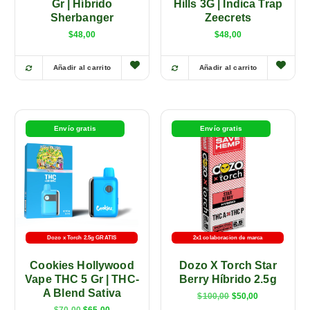
Gr | Híbrido
Hills 3G | Indica Trap
Sherbanger
Zeecrets
$
48,00
$
48,00
Añadir al carrito
Añadir al carrito
E
E
s
s
t
t
e
e
Envío gratis
Envío gratis
p
p
r
r
o
o
d
d
u
u
c
c
t
t
Dozo x Torch 2.5g GRATIS
2x1 colaboracion de marca
o
o
Cookies Hollywood
Dozo X Torch Star
t
t
Vape THC 5 Gr | THC-
Berry Híbrido 2.5g
i
i
A Blend Sativa
$
100,00
$
50,00
e
e
$
70,00
$
65,00