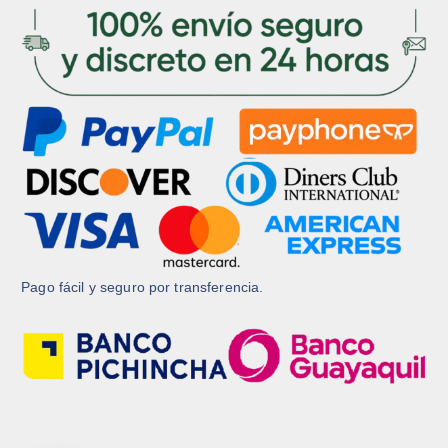
d
u
u
c
c
t
t
o
o
Pago fácil y seguro por transferencia.