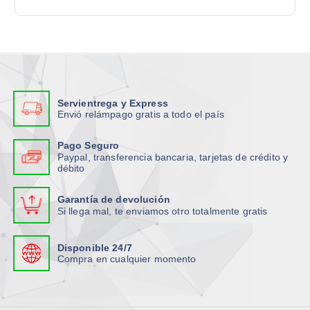
m
ú
r
.
.
ú
l
:
L
L
l
t
a
a
t
i
s
s
i
p
o
o
p
l
p
p
l
e
Servientrega y Express
c
c
e
s
Envió relámpago gratis a todo el país
i
i
s
v
o
o
v
Pago Seguro
a
n
n
Paypal, transferencia bancaria, tarjetas de crédito y
a
r
débito
e
e
r
i
s
s
i
a
Garantía de devolución
s
s
a
n
Si llega mal, te enviamos otro totalmente gratis
e
e
n
t
p
p
t
e
Disponible 24/7
u
u
e
s
Compra en cualquier momento
e
e
s
.
d
d
.
L
e
e
L
a