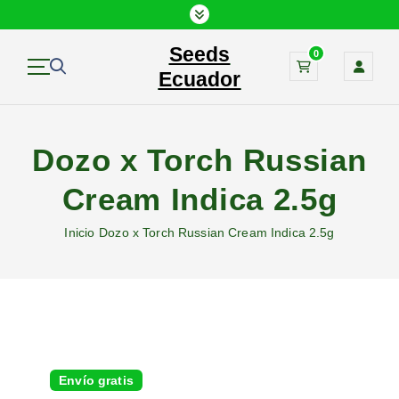
S
a
Seeds
l
0
t
Ecuador
a
r
a
Dozo x Torch Russian
l
c
Cream Indica 2.5g
o
n
Inicio
Dozo x Torch Russian Cream Indica 2.5g
t
e
n
i
d
o
Envío gratis