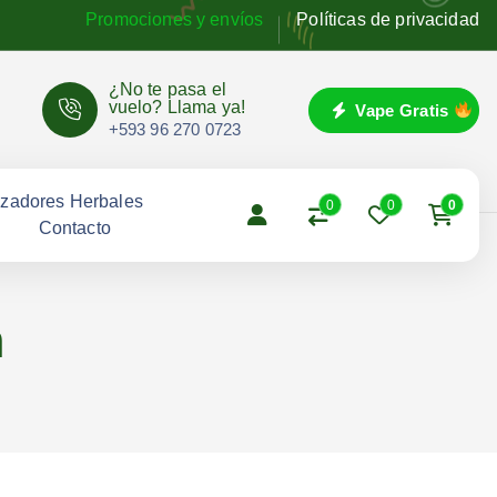
Promociones y envíos
Políticas de privacidad
¿No te pasa el
vuelo? Llama ya!
Vape Gratis
+593 96 270 0723
izadores Herbales
0
0
0
Contacto
h