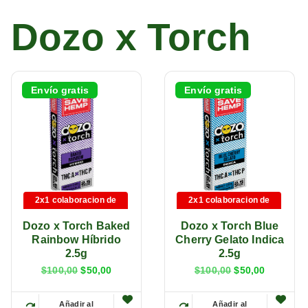
Dozo x Torch
Envío gratis
Envío gratis
2x1 colaboracion de
2x1 colaboracion de
marca
marca
Dozo x Torch Baked
Dozo x Torch Blue
Rainbow Híbrido
Cherry Gelato Indica
2.5g
2.5g
$
100,00
$
50,00
$
100,00
$
50,00
Añadir al
Añadir al