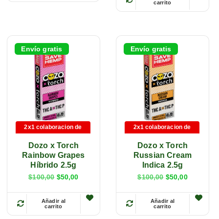
carrito
E
s
s
t
t
e
e
p
Envío gratis
Envío gratis
p
r
r
o
o
d
d
u
u
c
c
2x1 colaboracion de
2x1 colaboracion de
t
t
marca
marca
o
Dozo x Torch
Dozo x Torch
o
t
Rainbow Grapes
Russian Cream
t
Híbrido 2.5g
Indica 2.5g
i
i
$
100,00
$
50,00
$
100,00
$
50,00
e
e
n
Añadir al
Añadir al
n
e
carrito
carrito
E
E
e