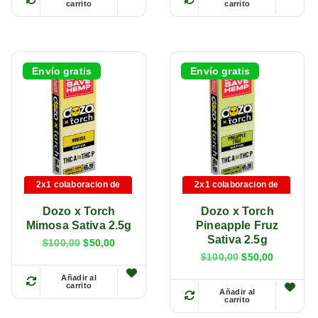
carrito
carrito
E
E
s
s
t
t
e
e
Envío gratis
Envío gratis
p
p
r
r
o
o
d
d
u
u
c
c
2x1 colaboracion de
2x1 colaboracion de
t
t
marca
marca
Dozo x Torch
Dozo x Torch
o
o
Mimosa Sativa 2.5g
Pineapple Fruz
t
t
Sativa 2.5g
$
100,00
$
50,00
i
i
$
100,00
$
50,00
e
e
Añadir al
carrito
E
Añadir al
n
n
carrito
E
s
e
e