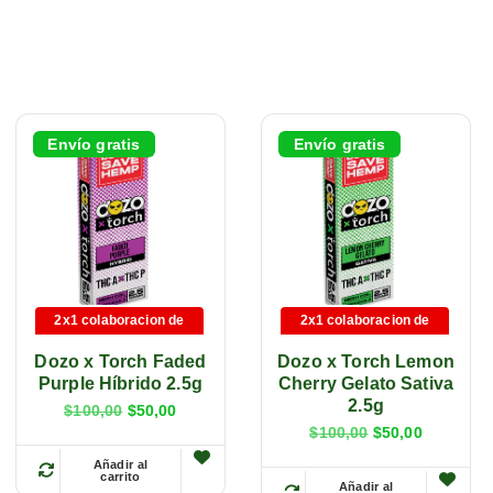
Envío gratis
Envío gratis
2x1 colaboracion de
2x1 colaboracion de
marca
marca
Dozo x Torch Faded
Dozo x Torch Lemon
Purple Híbrido 2.5g
Cherry Gelato Sativa
2.5g
$
100,00
$
50,00
$
100,00
$
50,00
Añadir al
carrito
E
Añadir al