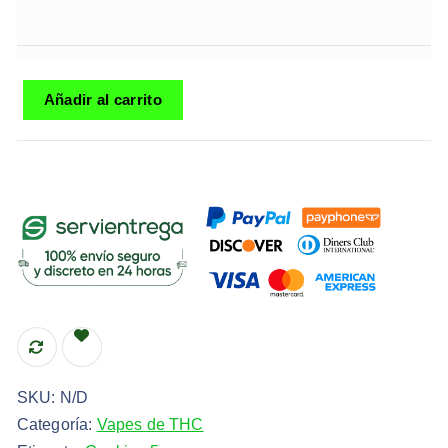
Añadir al carrito
SKU:
N/D
Categoría:
Vapes de THC