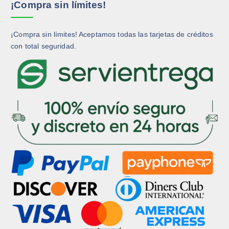
¡Compra sin límites!
i
i
n
n
a
a
¡Compra sin límites! Aceptamos todas las tarjetas de créditos
d
d
con total seguridad.
e
e
p
p
r
r
o
o
d
d
u
u
c
c
t
t
o
o