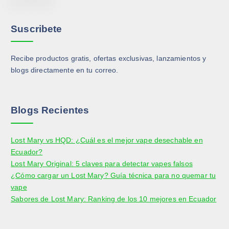
á
e
e
á
g
p
p
g
i
u
u
Suscribete
i
n
e
e
n
a
d
d
a
Recibe productos gratis, ofertas exclusivas, lanzamientos y
d
e
e
d
blogs directamente en tu correo.
e
n
n
e
p
e
e
p
r
l
l
r
o
e
e
Blogs Recientes
o
d
g
g
d
u
i
i
Lost Mary vs HQD: ¿Cuál es el mejor vape desechable en
u
c
r
r
Ecuador?
c
t
e
e
Lost Mary Original: 5 claves para detectar vapes falsos
t
o
n
n
¿Cómo cargar un Lost Mary? Guía técnica para no quemar tu
o
l
l
vape
a
a
Sabores de Lost Mary: Ranking de los 10 mejores en Ecuador
p
p
á
á
g
g