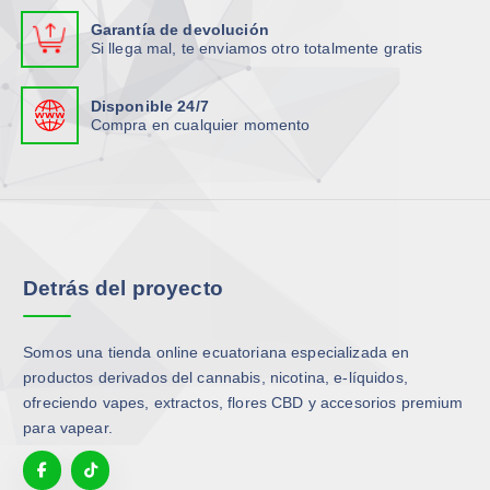
s
s
i
i
Garantía de devolución
s
e
a
a
Si llega mal, te enviamos otro totalmente gratis
e
p
n
n
p
u
t
t
Disponible 24/7
u
e
e
e
Compra en cualquier momento
e
d
s
s
d
e
.
.
e
n
L
L
n
e
a
a
e
l
s
s
l
e
o
o
Detrás del proyecto
e
g
p
p
g
i
c
c
i
r
i
i
Somos una tienda online ecuatoriana especializada en
r
e
o
o
productos derivados del cannabis, nicotina, e-líquidos,
e
n
n
n
ofreciendo vapes, extractos, flores CBD y accesorios premium
n
l
e
e
para vapear.
l
a
s
s
a
p
s
s
p