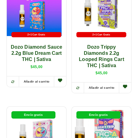
2+1 Cart Gratis
Batería Gratis
2+1 Cart Gratis
Batería Gratis
Dozo Diamond Sauce
Dozo Trippy
2.2g Blue Dream Cart
Diamonds 2.2g
THC | Sativa
Looped Rings Cart
THC | Sativa
$
45,00
$
45,00
Añadir al carrito
E
Añadir al carrito
E
s
s
t
t
e
e
p
Envío gratis
Envío gratis
p
r
r
o
o
d