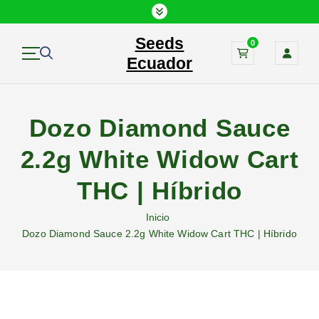
S
a
Seeds
l
0
t
Ecuador
a
r
a
Dozo Diamond Sauce
l
c
2.2g White Widow Cart
o
n
THC | Híbrido
t
e
Inicio
n
Dozo Diamond Sauce 2.2g White Widow Cart THC | Híbrido
i
d
o