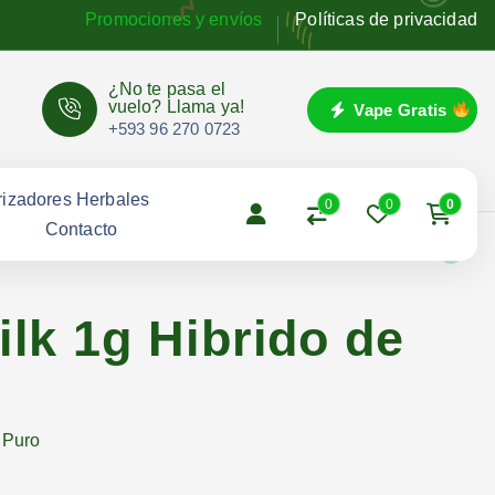
Promociones y envíos
Políticas de privacidad
¿No te pasa el
vuelo? Llama ya!
Vape Gratis
+593 96 270 0723
izadores Herbales
0
0
0
g
Contacto
lk 1g Hibrido de
 Puro