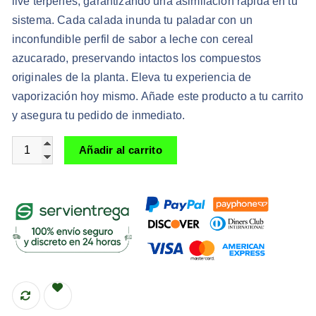
live terpenes, garantizando una asimilación rápida en tu
sistema. Cada calada inunda tu paladar con un
inconfundible perfil de sabor a leche con cereal
azucarado, preservando intactos los compuestos
originales de la planta. Eleva tu experiencia de
vaporización hoy mismo. Añade este producto a tu carrito
y asegura tu pedido de inmediato.
Cartuchos de THC Cookies Cereal Milk 1g Hibrido de THC
Añadir al carrito