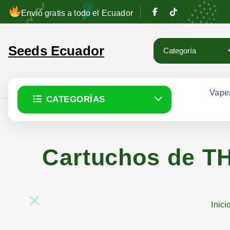
S
Envió gratis a todo el Ecuador
a
l
Seeds Ecuador
t
a
r
a
Vape
CATEGORÍAS
l
c
o
n
Cartuchos de TH
t
e
n
i
Inici
d
o