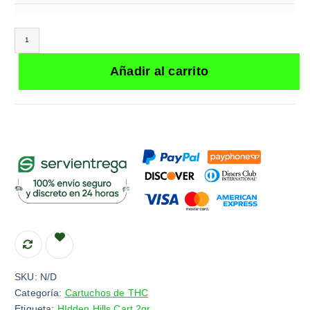
Hidden Hills Sangria Time Cartucho de Wax 2G | Indica cantidad
Añadir al carrito
SKU:
N/D
Categoría:
Cartuchos de THC
Etiqueta:
HIdden Hills Cart 2gr