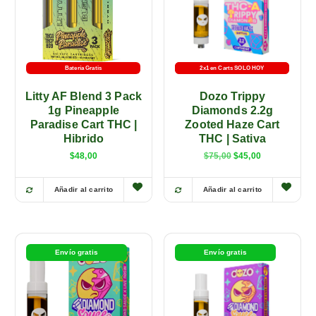
Batería Gratis
2x1 en Carts SOLO HOY
Batería Gratis
Litty AF Blend 3 Pack
Dozo Trippy
1g Pineapple
Diamonds 2.2g
Paradise Cart THC |
Zooted Haze Cart
Hibrido
THC | Sativa
$
48,00
$
75,00
$
45,00
Añadir al carrito
Añadir al carrito
E
E
s
s
t
t
e
e
Envío gratis
Envío gratis
p
p
r
r
o
o
d
d