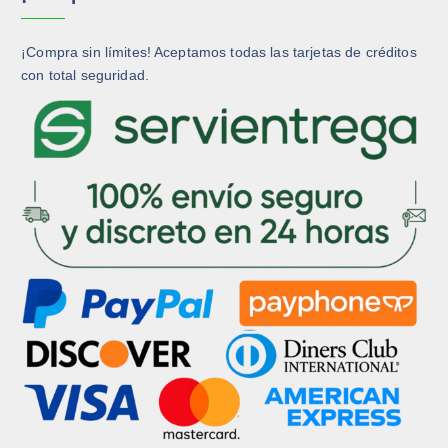
i
i
n
n
a
a
¡Compra sin límites! Aceptamos todas las tarjetas de créditos
d
d
con total seguridad.
e
e
p
p
r
r
o
o
d
d
u
u
c
c
t
t
o
o