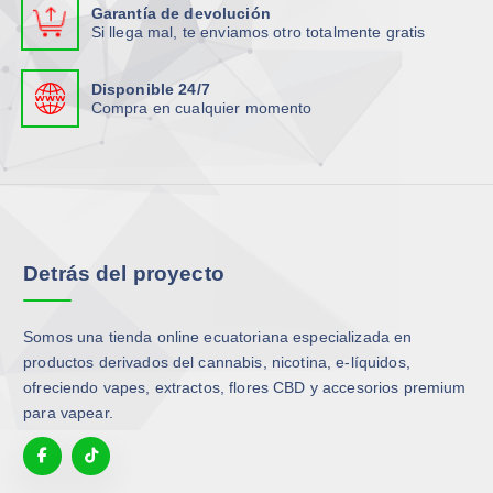
i
i
Garantía de devolución
s
s
a
a
Si llega mal, te enviamos otro totalmente gratis
e
e
n
n
p
p
t
t
Disponible 24/7
u
u
e
e
Compra en cualquier momento
e
e
s
s
d
d
.
.
e
e
L
L
n
n
a
a
e
e
s
s
l
l
o
o
Detrás del proyecto
e
e
p
p
g
g
c
c
i
i
i
i
Somos una tienda online ecuatoriana especializada en
r
r
o
o
productos derivados del cannabis, nicotina, e-líquidos,
e
e
n
n
ofreciendo vapes, extractos, flores CBD y accesorios premium
n
n
e
e
para vapear.
l
l
s
s
a
a
s
s
p
p
e
e