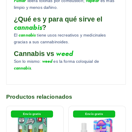
Fumar
vapear
libera toxinas por combustión;
es más
limpio y menos dañino.
¿Qué es y para qué sirve el
cannabis
?
cannabis
El
tiene usos recreativos y medicinales
gracias a sus cannabinoides.
weed
Cannabis vs
weed
Son lo mismo:
es la forma coloquial de
cannabis
.
Productos relacionados
Envío gratis
Envío gratis