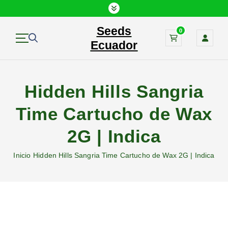
S
a
Seeds
l
0
t
Ecuador
a
r
a
Hidden Hills Sangria
l
c
Time Cartucho de Wax
o
n
2G | Indica
t
e
Inicio
Hidden Hills Sangria Time Cartucho de Wax 2G | Indica
n
i
d
o