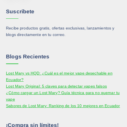
á
á
p
p
g
g
u
u
Suscribete
i
i
e
e
n
n
d
d
a
a
Recibe productos gratis, ofertas exclusivas, lanzamientos y
e
e
d
d
blogs directamente en tu correo.
n
n
e
e
e
e
p
p
l
l
r
r
e
e
Blogs Recientes
o
o
g
g
d
d
i
i
Lost Mary vs HQD: ¿Cuál es el mejor vape desechable en
u
u
r
r
Ecuador?
c
c
e
e
Lost Mary Original: 5 claves para detectar vapes falsos
t
t
n
n
¿Cómo cargar un Lost Mary? Guía técnica para no quemar tu
o
o
l
l
vape
a
a
Sabores de Lost Mary: Ranking de los 10 mejores en Ecuador
p
p
á
á
g
g
¡Compra sin límites!