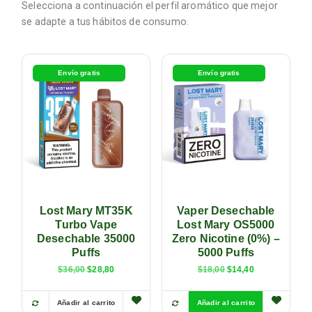
Selecciona a continuación el perfil aromático que mejor
se adapte a tus hábitos de consumo.
Agotado
Envío gratis
Envío gratis
Lost Mary MT35K
Vaper Desechable
Turbo Vape
Lost Mary OS5000
Desechable 35000
Zero Nicotine (0%) –
Puffs
5000 Puffs
$
36,00
$
28,80
$
18,00
$
14,40
Añadir al carrito
Añadir al carrito