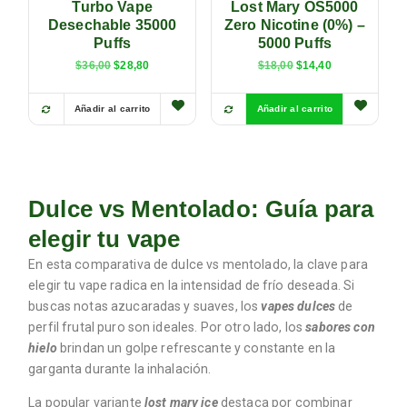
Turbo Vape
Lost Mary OS5000
Desechable 35000
Zero Nicotine (0%) –
Puffs
5000 Puffs
$
36,00
$
28,80
$
18,00
$
14,40
Añadir al carrito
Añadir al carrito
Dulce vs Mentolado: Guía para
elegir tu vape
En esta comparativa de dulce vs mentolado, la clave para
elegir tu vape radica en la intensidad de frío deseada. Si
buscas notas azucaradas y suaves, los
vapes dulces
de
perfil frutal puro son ideales. Por otro lado, los
sabores con
hielo
brindan un golpe refrescante y constante en la
garganta durante la inhalación.
La popular variante
lost mary ice
destaca por combinar