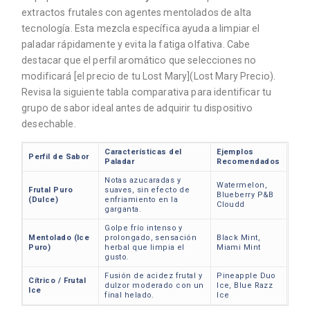
extractos frutales con agentes mentolados de alta
tecnología. Esta mezcla específica ayuda a limpiar el
paladar rápidamente y evita la fatiga olfativa. Cabe
destacar que el perfil aromático que selecciones no
modificará [el precio de tu Lost Mary](Lost Mary Precio).
Revisa la siguiente tabla comparativa para identificar tu
grupo de sabor ideal antes de adquirir tu dispositivo
desechable.
Características del
Ejemplos
Perfil de Sabor
Paladar
Recomendados
Notas azucaradas y
Watermelon,
Frutal Puro
suaves, sin efecto de
Blueberry P&B
(Dulce)
enfriamiento en la
Cloudd
garganta.
Golpe frío intenso y
Mentolado (Ice
prolongado, sensación
Black Mint,
Puro)
herbal que limpia el
Miami Mint
gusto.
Fusión de acidez frutal y
Pineapple Duo
Cítrico / Frutal
dulzor moderado con un
Ice, Blue Razz
Ice
final helado.
Ice