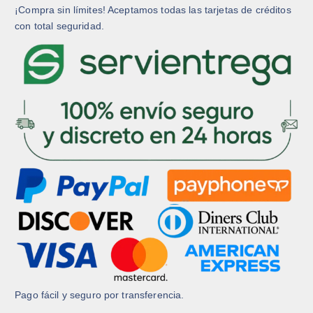
a
a
¡Compra sin límites! Aceptamos todas las tarjetas de créditos
d
d
con total seguridad.
e
e
p
p
r
r
o
o
d
d
u
u
c
c
t
t
o
o
Pago fácil y seguro por transferencia.