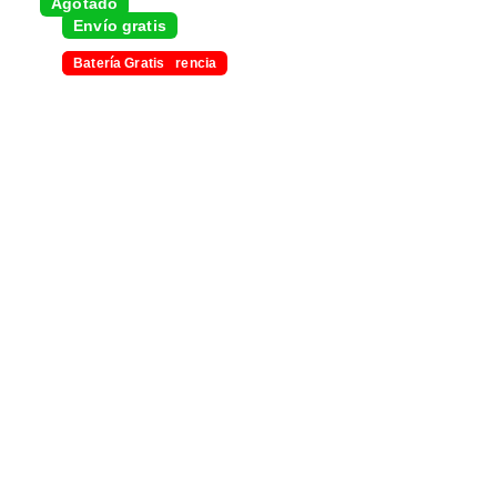
Agotado
Envío gratis
-5% con transferencia
Batería Gratis