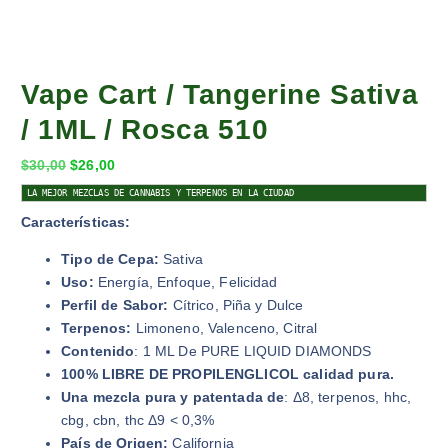
Vape Cart / Tangerine Sativa
/ 1ML / Rosca 510
$
30,00
$
26,00
LA MEJOR MEZCLAS DE CANNABIS Y TERPENOS EN LA CIUDAD
Características:
Tipo de Cepa:
Sativa
Uso:
Energía, Enfoque, Felicidad
Perfil de Sabor:
Cítrico, Piña y Dulce
Terpenos:
Limoneno, Valenceno, Citral
Contenido
: 1 ML De PURE LIQUID DIAMONDS
100% LIBRE DE PROPILENGLICOL calidad pura.
Una mezcla pura y patentada de
: Δ8, terpenos, hhc,
cbg, cbn, thc Δ9 < 0,3%
País de Origen:
California