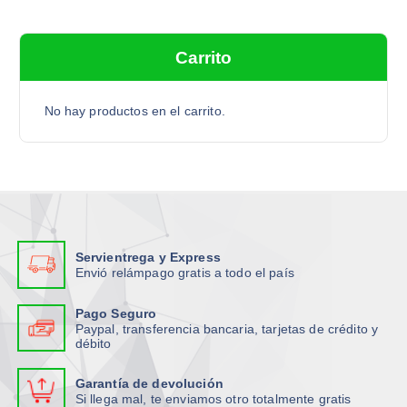
s
i
i
t
t
c
a
a
i
i
a
n
n
Carrito
e
e
r
t
t
n
n
p
e
e
e
e
o
No hay productos en el carrito.
s
s
m
m
r
.
.
ú
ú
:
L
L
l
l
a
a
t
t
s
s
i
i
o
o
p
p
p
p
l
l
Servientrega y Express
c
c
e
e
Envió relámpago gratis a todo el país
i
i
s
s
o
o
v
v
Pago Seguro
n
n
Paypal, transferencia bancaria, tarjetas de crédito y
a
a
débito
e
e
r
r
s
s
i
i
Garantía de devolución
s
s
a
a
Si llega mal, te enviamos otro totalmente gratis