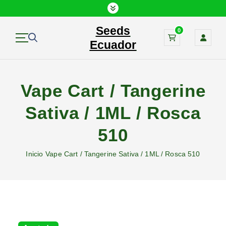
S
a
Seeds
l
0
t
Ecuador
a
r
a
Vape Cart / Tangerine
l
c
Sativa / 1ML / Rosca
o
n
510
t
e
Inicio
Vape Cart / Tangerine Sativa / 1ML / Rosca 510
n
i
d
o