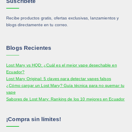
Suscribete
i
i
e
e
n
n
d
d
a
a
Recibe productos gratis, ofertas exclusivas, lanzamientos y
e
e
d
d
blogs directamente en tu correo.
n
n
e
e
e
e
p
p
l
l
r
r
e
e
Blogs Recientes
o
o
g
g
d
d
i
i
Lost Mary vs HQD: ¿Cuál es el mejor vape desechable en
u
u
r
r
Ecuador?
c
c
e
e
Lost Mary Original: 5 claves para detectar vapes falsos
t
t
n
n
¿Cómo cargar un Lost Mary? Guía técnica para no quemar tu
o
o
l
l
vape
a
a
Sabores de Lost Mary: Ranking de los 10 mejores en Ecuador
p
p
á
á
g
g
¡Compra sin límites!
i
i
n
n