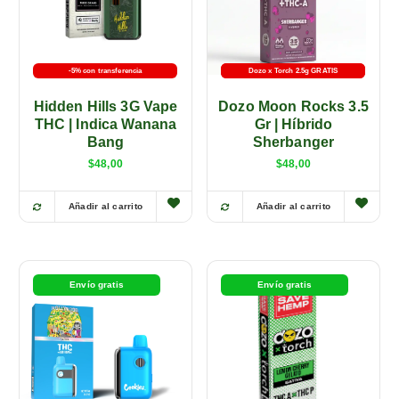
-5% con transferencia
Dozo x Torch 2.5g GRATIS
-5% con transferencia
Hidden Hills 3G Vape
Dozo Moon Rocks 3.5
THC | Indica Wanana
Gr | Híbrido
Bang
Sherbanger
$
48,00
$
48,00
Añadir al carrito
Añadir al carrito
E
E
s
s
t
t
e
e
Envío gratis
Envío gratis
p
p
r
r
o
o
d
d
u
u