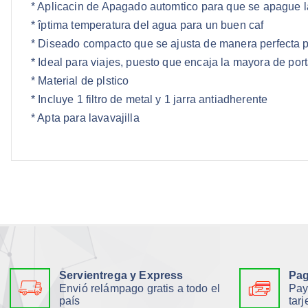
* Aplicacin de Apagado automtico para que se apague l
* îptima temperatura del agua para un buen caf
* Diseado compacto que se ajusta de manera perfecta 
* Ideal para viajes, puesto que encaja la mayora de por
* Material de plstico
* Incluye 1 filtro de metal y 1 jarra antiadherente
* Apta para lavavajilla
Servientrega y Express
Pag
Envió relámpago gratis a todo el
Pay
país
tarj