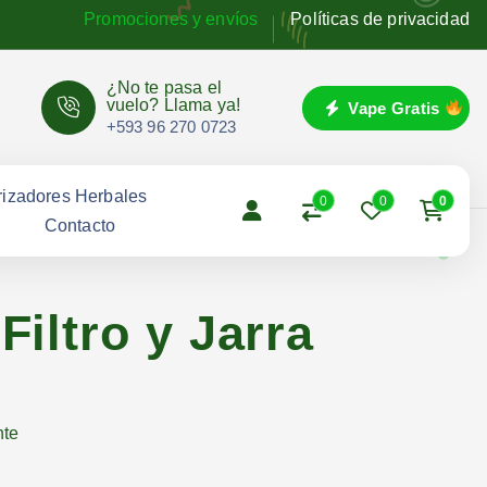
Promociones y envíos
Políticas de privacidad
¿No te pasa el
vuelo? Llama ya!
Vape Gratis
+593 96 270 0723
izadores Herbales
0
0
0
g
Contacto
iltro y Jarra
nte