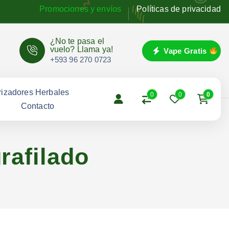
Promociones y envíos
Políticas de privacidad
¿No te pasa el
vuelo? Llama ya!
Vape Gratis
+593 96 270 0723
izadores Herbales
0
0
0
g
Contacto
grafilado