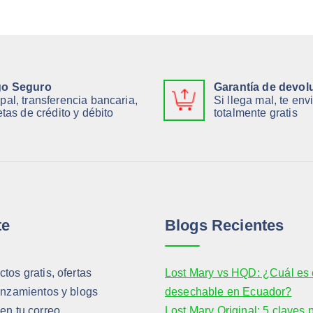
o Seguro
Garantía de devol
pal, transferencia bancaria,
Si llega mal, te en
etas de crédito y débito
totalmente gratis
te
Blogs Recientes
tos gratis, ofertas
Lost Mary vs HQD: ¿Cuál es 
anzamientos y blogs
desechable en Ecuador?
en tu correo.
Lost Mary Original: 5 claves 