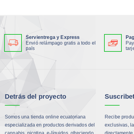
Servientrega y Express
Pag
Envió relámpago gratis a todo el
Pay
país
tarj
Detrás del proyecto
Suscribe
Somos una tienda online ecuatoriana
Recibe produc
especializada en productos derivados del
exclusivas, l
cannabis, nicotina, e-líquidos, ofreciendo
directamente 