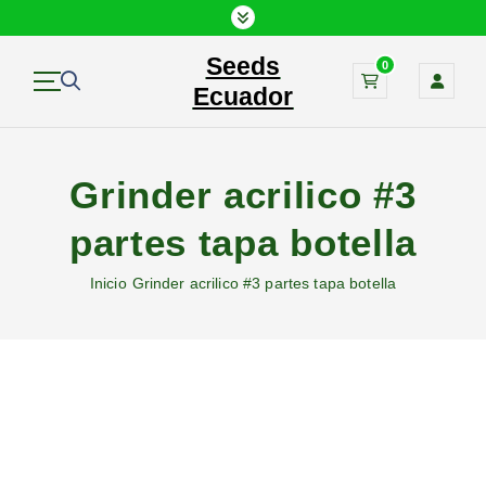
S
a
Seeds
l
0
t
Ecuador
a
r
a
Grinder acrilico #3
l
c
partes tapa botella
o
n
Inicio
Grinder acrilico #3 partes tapa botella
t
e
n
i
d
o