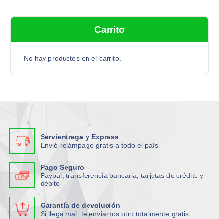
c
a
Carrito
r
p
o
No hay productos en el carrito.
r
:
Servientrega y Express
Envió relámpago gratis a todo el país
Pago Seguro
Paypal, transferencia bancaria, tarjetas de crédito y
débito
Garantía de devolución
Si llega mal, te enviamos otro totalmente gratis