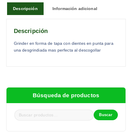
Descripción
Información adicional
Descripción
Grinder en forma de tapa con dientes en punta para
una desgrindiada mas perfecta al descogollar
Búsqueda de productos
Buscar
B
u
s