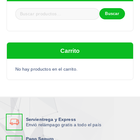
Buscar
B
u
s
c
a
Carrito
r
p
o
No hay productos en el carrito.
r
:
Servientrega y Express
Envió relámpago gratis a todo el país
Pago Seguro