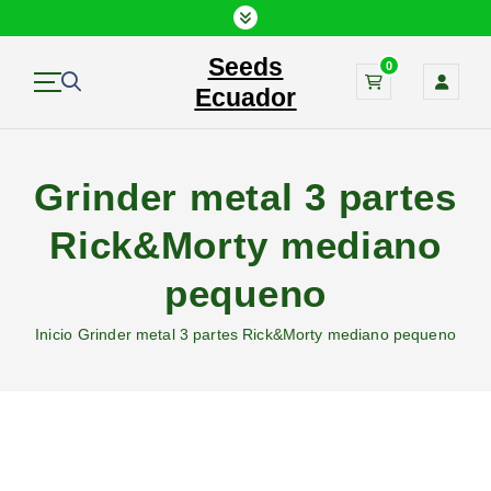
S
a
Seeds
l
0
t
Ecuador
a
r
a
Grinder metal 3 partes
l
c
Rick&Morty mediano
o
n
pequeno
t
e
Inicio
Grinder metal 3 partes Rick&Morty mediano pequeno
n
i
d
o