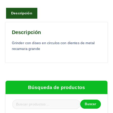
Descripción
Descripción
Grinder con diseo en circulos con dientes de metal
recamara grande
Búsqueda de productos
Buscar
B
u