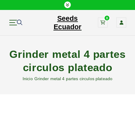
S
a
Seeds
l
0
t
Ecuador
a
r
a
Grinder metal 4 partes
l
c
circulos plateado
o
n
Inicio
Grinder metal 4 partes circulos plateado
t
e
n
i
d
o