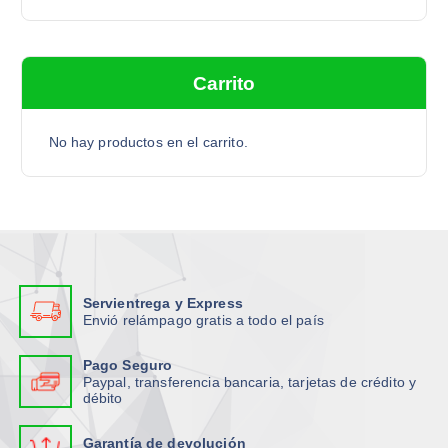
s
c
a
Carrito
r
p
o
No hay productos en el carrito.
r
:
Servientrega y Express
Envió relámpago gratis a todo el país
Pago Seguro
Paypal, transferencia bancaria, tarjetas de crédito y
débito
Garantía de devolución