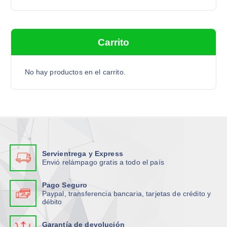
s
c
a
Carrito
r
p
o
No hay productos en el carrito.
r
:
Servientrega y Express
Envió relámpago gratis a todo el país
Pago Seguro
Paypal, transferencia bancaria, tarjetas de crédito y
débito
Garantía de devolución