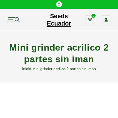
S
a
Seeds
l
0
t
Ecuador
a
r
a
Mini grinder acrilico 2
l
c
partes sin iman
o
n
Inicio
Mini grinder acrilico 2 partes sin iman
t
e
n
i
d
o