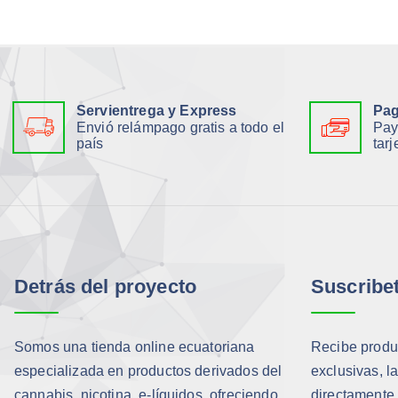
Servientrega y Express
Pag
Envió relámpago gratis a todo el
Pay
país
tarj
Detrás del proyecto
Suscribe
Somos una tienda online ecuatoriana
Recibe produc
especializada en productos derivados del
exclusivas, l
cannabis, nicotina, e-líquidos, ofreciendo
directamente 