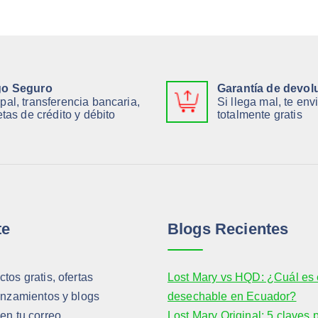
o Seguro
Garantía de devol
pal, transferencia bancaria,
Si llega mal, te en
etas de crédito y débito
totalmente gratis
te
Blogs Recientes
tos gratis, ofertas
Lost Mary vs HQD: ¿Cuál es 
anzamientos y blogs
desechable en Ecuador?
en tu correo.
Lost Mary Original: 5 claves 