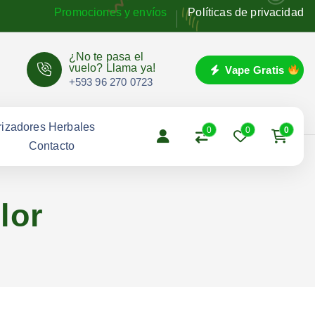
Promociones y envíos
Políticas de privacidad
¿No te pasa el
vuelo? Llama ya!
Vape Gratis
+593 96 270 0723
izadores Herbales
0
0
0
g
Contacto
lor