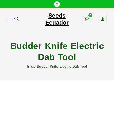
S
a
Seeds
l
0
t
Ecuador
a
r
a
Budder Knife Electric
l
c
Dab Tool
o
n
Inicio
Budder Knife Electric Dab Tool
t
e
n
i
d
o