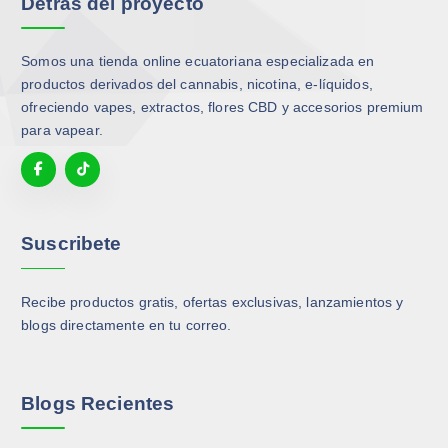
Detrás del proyecto
e
g
Somos una tienda online ecuatoriana especializada en
i
productos derivados del cannabis, nicotina, e-líquidos,
r
ofreciendo vapes, extractos, flores CBD y accesorios premium
e
para vapear.
n
l
a
p
á
Suscribete
g
i
n
Recibe productos gratis, ofertas exclusivas, lanzamientos y
a
blogs directamente en tu correo.
d
e
p
Blogs Recientes
r
o