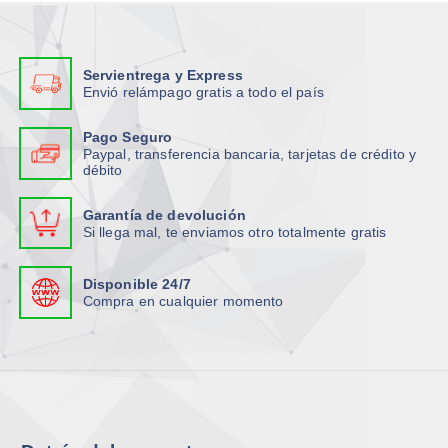
a
s
o
Servientrega y Express
p
Envió relámpago gratis a todo el país
c
i
Pago Seguro
o
Paypal, transferencia bancaria, tarjetas de crédito y
débito
n
e
Garantía de devolución
s
Si llega mal, te enviamos otro totalmente gratis
s
e
Disponible 24/7
p
Compra en cualquier momento
u
e
d
e
n
e
l