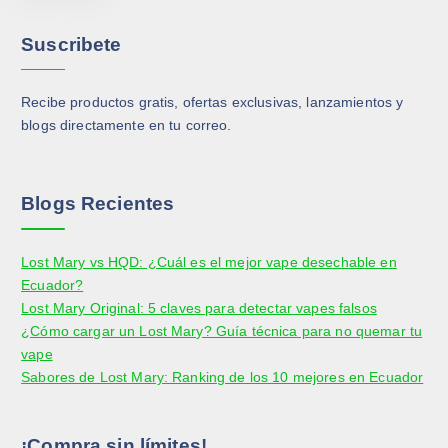
p
u
Suscribete
e
d
Recibe productos gratis, ofertas exclusivas, lanzamientos y
e
blogs directamente en tu correo.
n
e
l
e
Blogs Recientes
g
i
Lost Mary vs HQD: ¿Cuál es el mejor vape desechable en
r
Ecuador?
e
Lost Mary Original: 5 claves para detectar vapes falsos
n
¿Cómo cargar un Lost Mary? Guía técnica para no quemar tu
l
vape
a
Sabores de Lost Mary: Ranking de los 10 mejores en Ecuador
p
á
g
¡Compra sin límites!