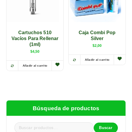
l
s
e
:
r
$
a
1
:
6
$
,
2
5
5
0
Cartuchos 510
Caja Combi Pop
,
.
Vacíos Para Rellenar
Silver
0
(1ml)
0
$
2,00
.
$
4,50
Añadir al carrito
Añadir al carrito
E
s
t
e
p
r
Búsqueda de productos
o
d
u
Buscar
c
B