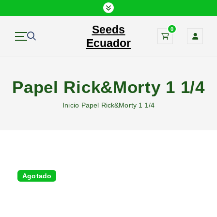
S
a
Seeds
l
0
t
Ecuador
a
r
a
Papel Rick&Morty 1 1/4
l
c
Inicio
Papel Rick&Morty 1 1/4
o
n
t
e
n
i
d
Agotado
o