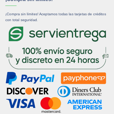
i
n
a
¡Compra sin límites! Aceptamos todas las tarjetas de créditos
d
con total seguridad.
e
p
r
o
d
u
c
t
o