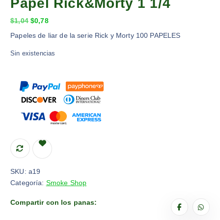
Papel Rick&Morty 1 1/4
E
E
$
1,04
$
0,78
l
l
Papeles de liar de la serie Rick y Morty 100 PAPELES
p
p
Sin existencias
r
r
e
e
c
c
i
i
o
o
o
a
r
c
i
t
g
u
i
a
n
l
SKU:
a19
a
e
Categoría:
Smoke Shop
l
s
e
:
Compartir con los panas:
r
$