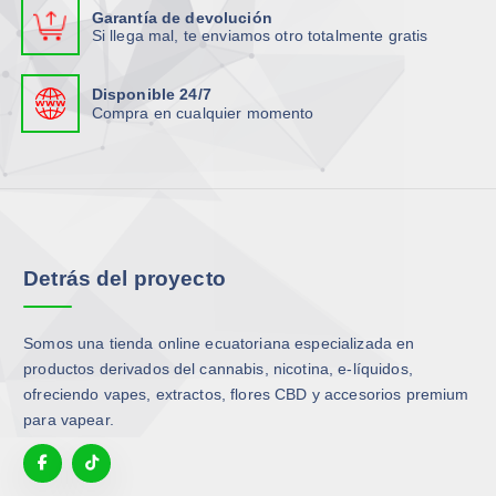
i
Garantía de devolución
a
Si llega mal, te enviamos otro totalmente gratis
n
t
Disponible 24/7
e
Compra en cualquier momento
s
.
L
a
s
o
Detrás del proyecto
p
c
i
Somos una tienda online ecuatoriana especializada en
o
productos derivados del cannabis, nicotina, e-líquidos,
n
ofreciendo vapes, extractos, flores CBD y accesorios premium
e
para vapear.
s
s
e