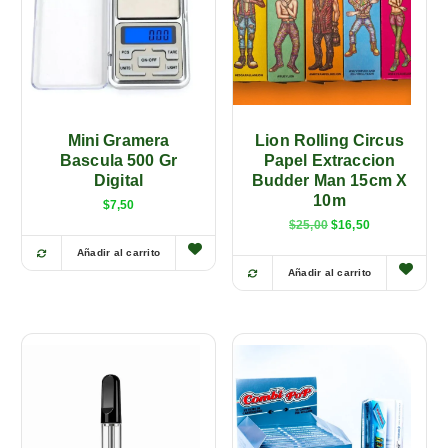
Mini Gramera
Lion Rolling Circus
Bascula 500 Gr
Papel Extraccion
Digital
Budder Man 15cm X
10m
$
7,50
E
E
$
25,00
$
16,50
l
l
p
p
Añadir al carrito
r
r
Añadir al carrito
e
e
c
c
i
i
o
o
o
a
r
c
i
t
g
u
i
a
n
l
a
e