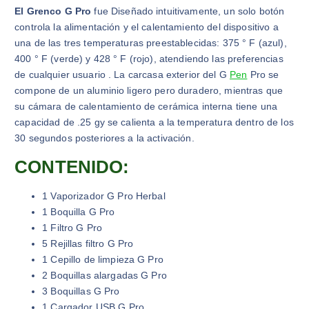
El Grenco G Pro
fue Diseñado intuitivamente, un solo botón
o
a
controla la alimentación y el calentamiento del dispositivo a
r
c
una de las tres temperaturas preestablecidas: 375 ° F (azul),
i
t
400 ° F (verde) y 428 ° F (rojo), atendiendo las preferencias
g
u
de cualquier usuario . La carcasa exterior del G
Pen
Pro se
i
a
compone de un aluminio ligero pero duradero, mientras que
n
l
su cámara de calentamiento de cerámica interna tiene una
a
e
capacidad de .25 gy se calienta a la temperatura dentro de los
l
s
30 segundos posteriores a la activación.
e
:
r
$
CONTENIDO:
a
2
:
2
1 Vaporizador G Pro Herbal
$
,
1 Boquilla G Pro
3
5
1 Filtro G Pro
0
0
5 Rejillas filtro G Pro
,
.
1 Cepillo de limpieza G Pro
0
2 Boquillas alargadas G Pro
0
3 Boquillas G Pro
.
1 Cargador USB G Pro