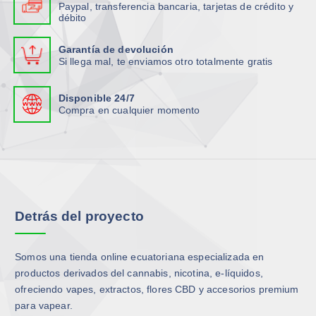
e
Paypal, transferencia bancaria, tarjetas de crédito y
débito
s
s
Garantía de devolución
e
Si llega mal, te enviamos otro totalmente gratis
p
u
Disponible 24/7
e
Compra en cualquier momento
d
e
n
e
l
e
Detrás del proyecto
g
i
r
Somos una tienda online ecuatoriana especializada en
e
productos derivados del cannabis, nicotina, e-líquidos,
n
ofreciendo vapes, extractos, flores CBD y accesorios premium
l
para vapear.
a