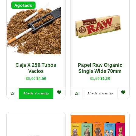
Agotado
Caja X 250 Tubos
Papel Raw Organic
Vacios
Single Wide 70mm
E
E
$
6,00
$
4,50
$
1,50
$
1,30
l
l
p
p
r
r
Añadir al carrito
Añadir al carrito
E
e
e
c
c
s
i
i
t
o
o
o
a
e
r
c
p
i
t
g
u
r
i
a