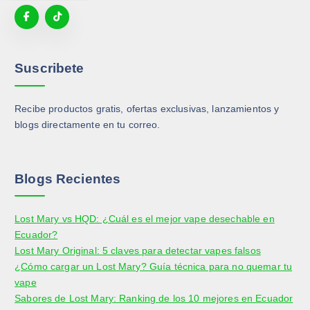
p
á
g
i
Suscribete
n
a
Recibe productos gratis, ofertas exclusivas, lanzamientos y
d
blogs directamente en tu correo.
e
p
r
o
Blogs Recientes
d
u
Lost Mary vs HQD: ¿Cuál es el mejor vape desechable en
c
Ecuador?
t
Lost Mary Original: 5 claves para detectar vapes falsos
o
¿Cómo cargar un Lost Mary? Guía técnica para no quemar tu
vape
Sabores de Lost Mary: Ranking de los 10 mejores en Ecuador