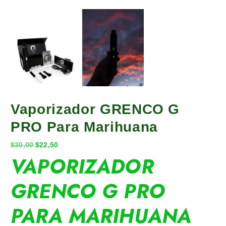
Vaporizador GRENCO G
PRO Para Marihuana
E
E
$
30,00
$
22,50
l
l
VAPORIZADOR
p
p
r
r
GRENCO G PRO
e
e
c
c
PARA MARIHUANA
i
i
o
o