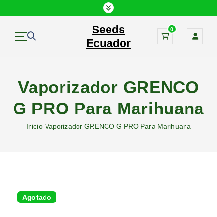
S
a
Seeds
l
0
t
Ecuador
a
r
a
Vaporizador GRENCO
l
c
G PRO Para Marihuana
o
n
Inicio
Vaporizador GRENCO G PRO Para Marihuana
t
e
n
i
d
o
Agotado