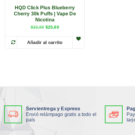
0
.
HQD Click Plus Blueberry
Cherry 30k Puffs | Vape De
Nicotina
E
E
$
32,00
$
25,60
l
l
p
p
r
r
Añadir al carrito
e
e
c
c
i
i
o
o
o
a
r
c
i
t
g
u
i
a
n
l
a
e
l
s
e
:
r
$
a
2
Servientrega y Express
Pag
:
5
Envió relámpago gratis a todo el
Pay
$
,
país
tarj
3
6
2
0
,
.