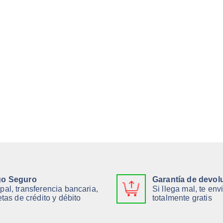
0
0
.
.
o Seguro
Garantía de devol
pal, transferencia bancaria,
Si llega mal, te en
etas de crédito y débito
totalmente gratis