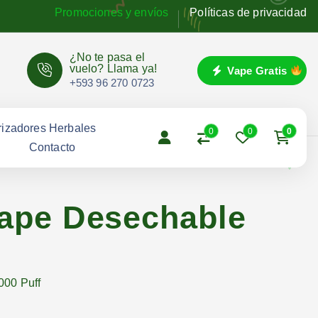
Promociones y envíos
Políticas de privacidad
¿No te pasa el
vuelo? Llama ya!
Vape Gratis
+593 96 270 0723
izadores Herbales
0
0
0
g
Contacto
ape Desechable
000 Puff