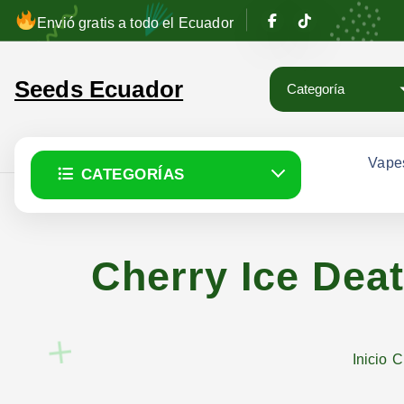
S
Envió gratis a todo el Ecuador
a
l
Seeds Ecuador
t
a
r
a
Vape
CATEGORÍAS
l
c
o
n
Cherry Ice De
t
e
n
i
Inicio
C
d
o