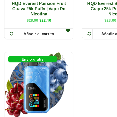
HQD Everest Passion Fruit
HQD Everest B
Guava 25k Puffs | Vape De
Grape 25k Pu
Nicotina
Nico
E
E
$
28,00
$
22,40
$
28,00
l
l
p
p
r
r
Añadir al carrito
Añadir a
e
e
c
c
i
i
o
o
o
a
r
c
Envío gratis
i
t
g
u
i
a
n
l
a
e
l
s
e
:
r
$
a
2
:
2
$
,
2
4
8
0
,
.
0