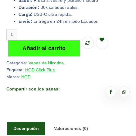
Sabor:
Fresa silvestre y plátano maduro.
o
o
Duración:
30k caladas reales.
o
a
Carga:
USB-C ultra rápida.
r
c
Envío:
Entrega en 24h en todo Ecuador.
i
t
g
u
HQD Click Plus Strawberry Banana 30k puffs | Vape de Nicotina c
i
a
n
l
Añadir al carrito
a
e
l
s
Categoría:
Vapes de Nicotina
e
:
Etiqueta:
HQD Click Plus
r
$
Marca:
HQD
a
2
:
5
Compartir con los panas:
$
,
3
6
2
0
,
.
0
0
Descripción
Valoraciones (0)
.