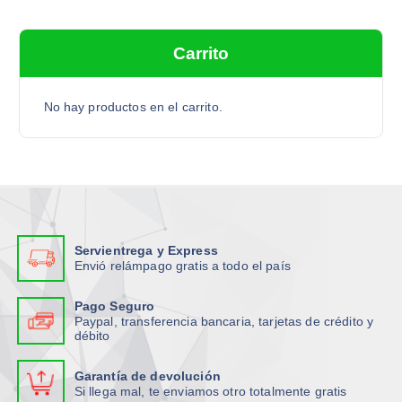
,
.
2
0
c
0
,
.
0
0
a
.
Carrito
0
r
.
p
o
No hay productos en el carrito.
r
:
Servientrega y Express
Envió relámpago gratis a todo el país
Pago Seguro
Paypal, transferencia bancaria, tarjetas de crédito y
débito
Garantía de devolución
Si llega mal, te enviamos otro totalmente gratis