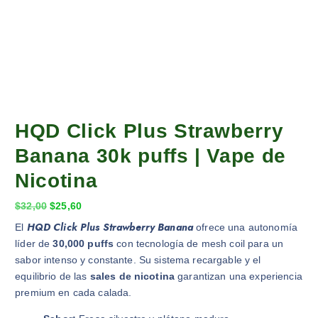
HQD Click Plus Strawberry
Banana 30k puffs | Vape de
Nicotina
E
E
$
32,00
$
25,60
l
l
HQD Click Plus Strawberry Banana
El
ofrece una autonomía
p
p
líder de
30,000 puffs
con tecnología de mesh coil para un
r
r
sabor intenso y constante. Su sistema recargable y el
e
e
equilibrio de las
sales de nicotina
garantizan una experiencia
c
c
premium en cada calada.
i
i