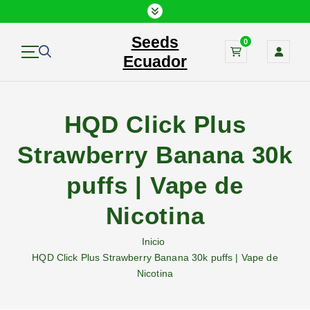
S
a
Seeds
l
0
t
Ecuador
a
r
a
HQD Click Plus
l
c
Strawberry Banana 30k
o
n
puffs | Vape de
t
e
Nicotina
n
i
Inicio
d
HQD Click Plus Strawberry Banana 30k puffs | Vape de
o
Nicotina