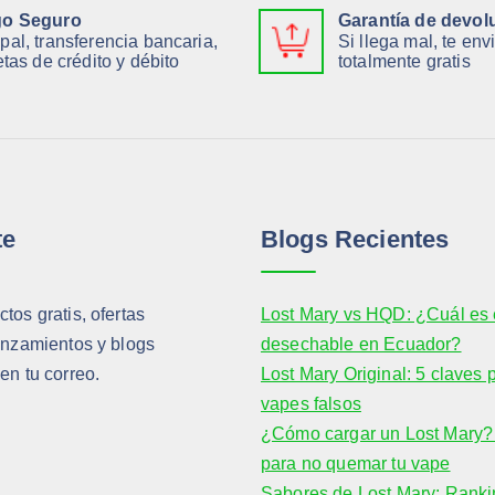
r
$
:
2
a
2
o Seguro
Garantía de devol
$
,
:
5
pal, transferencia bancaria,
Si llega mal, te en
2
4
$
,
etas de crédito y débito
totalmente gratis
8
0
3
6
,
.
2
0
0
,
.
0
0
.
0
.
te
Blogs Recientes
tos gratis, ofertas
Lost Mary vs HQD: ¿Cuál es 
anzamientos y blogs
desechable en Ecuador?
en tu correo.
Lost Mary Original: 5 claves 
vapes falsos
¿Cómo cargar un Lost Mary? 
para no quemar tu vape
Sabores de Lost Mary: Ranki