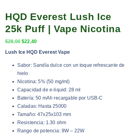
HQD Everest Lush Ice
25k Puff | Vape Nicotina
E
E
$
28,00
$
22,40
l
l
Lush Ice HQD Everest Vape
p
p
Sabor: Sandía dulce con un toque refrescante de
r
r
hielo
e
e
Nicotina: 5% (50 mg/ml)
c
c
Capacidad de e-liquid: 28 ml
i
i
Batería: 50 mAh recargable por USB-C
o
o
Caladas: Hasta 25000
o
a
Tamaño: 47x25x103 mm
r
c
Resistencia: 1.30 ohm
i
t
Rango de potencia: 9W – 22W
g
u