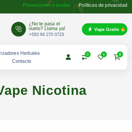
Promociones y envíos
Políticas de privacidad
¿No te pasa el
vuelo? Llama ya!
Vape Gratis
+593 96 270 0723
izadores Herbales
0
0
0
g
Contacto
Vape Nicotina