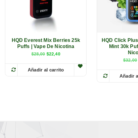
HQD Everest Mix Berries 25k
HQD Click Plus
Puffs | Vape De Nicotina
Mint 30k Puf
Nico
E
E
$
28,00
$
22,40
l
l
$
32,00
p
p
r
r
Añadir al carrito
e
e
Añadir a
c
c
i
i
o
o
o
a
r
c
i
t
g
u
i
a
n
l
a
e
l
s
e
:
r
$
a
2