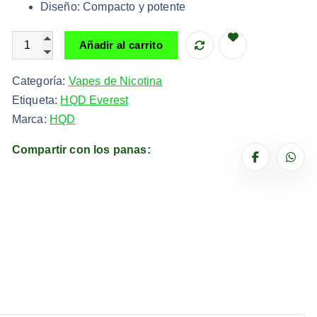
Diseño: Compacto y potente
i
a
n
l
HQD Everest Lush Ice 25k Puff | Vape Nicotina cantidad
Añadir al carrito
a
e
l
s
Categoría:
Vapes de Nicotina
e
:
Etiqueta:
HQD Everest
r
$
Marca:
HQD
a
2
:
2
Compartir con los panas:
$
,
2
4
8
0
,
.
0
0
.