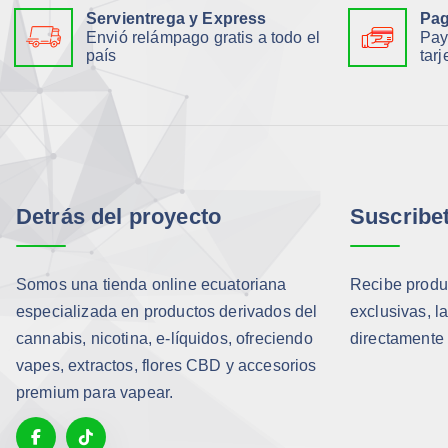
:
2
Servientrega y Express
Pag
$
,
Envió relámpago gratis a todo el
Pay
2
4
país
tarj
8
0
,
.
0
0
.
Detrás del proyecto
Suscribe
Somos una tienda online ecuatoriana
Recibe produc
especializada en productos derivados del
exclusivas, l
cannabis, nicotina, e-líquidos, ofreciendo
directamente 
vapes, extractos, flores CBD y accesorios
premium para vapear.