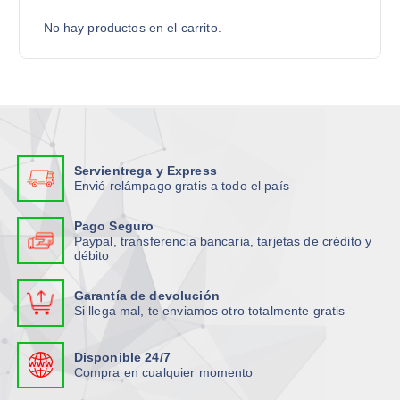
p
.
o
No hay productos en el carrito.
L
r
a
:
s
o
p
c
i
Servientrega y Express
o
Envió relámpago gratis a todo el país
n
e
Pago Seguro
Paypal, transferencia bancaria, tarjetas de crédito y
s
débito
s
e
Garantía de devolución
p
Si llega mal, te enviamos otro totalmente gratis
u
e
Disponible 24/7
d
Compra en cualquier momento
e