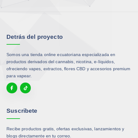
n
e
l
e
g
Detrás del proyecto
i
r
e
Somos una tienda online ecuatoriana especializada en
n
productos derivados del cannabis, nicotina, e-líquidos,
l
ofreciendo vapes, extractos, flores CBD y accesorios premium
a
para vapear.
p
á
g
i
n
Suscribete
a
d
Recibe productos gratis, ofertas exclusivas, lanzamientos y
e
blogs directamente en tu correo.
p