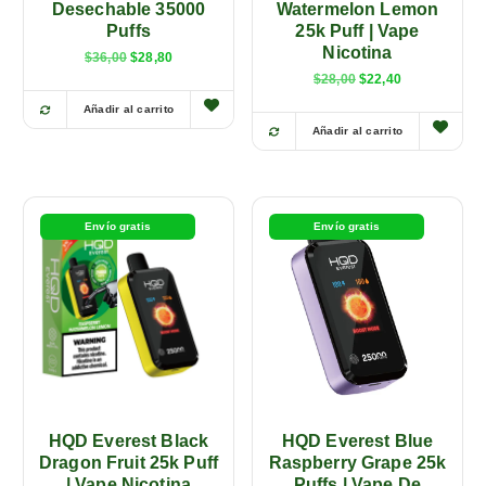
Desechable 35000
Watermelon Lemon
Puffs
25k Puff | Vape
Nicotina
$
36,00
$
28,80
E
E
$
28,00
$
22,40
l
l
p
p
Añadir al carrito
E
r
r
Añadir al carrito
e
e
s
c
c
t
i
i
o
o
e
o
a
p
r
c
Envío gratis
Envío gratis
i
t
r
g
u
o
i
a
n
l
d
a
e
u
l
s
e
:
c
r
$
t
a
2
:
2
o
$
,
t
2
4
8
0
HQD Everest Black
HQD Everest Blue
i
,
.
Dragon Fruit 25k Puff
Raspberry Grape 25k
e
0
| Vape Nicotina
Puffs | Vape De
0