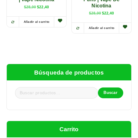
n
.
Nicotina
E
E
$
28,00
$
22,40
e
l
l
E
E
$
28,00
$
22,40
p
p
m
l
l
r
r
p
p
Añadir al carrito
ú
e
e
r
r
Añadir al carrito
c
c
l
e
e
i
i
c
c
t
o
o
i
i
o
a
i
o
o
r
c
o
a
p
i
t
r
c
g
u
l
i
t
i
a
g
u
e
n
l
i
a
Búsqueda de productos
a
e
s
n
l
l
s
a
e
v
e
:
l
s
r
$
e
:
a
a
2
r
$
Buscar
r
:
2
B
a
2
$
,
:
2
i
u
2
4
$
,
a
8
0
s
2
4
,
.
8
0
n
c
0
,
.
0
t
0
a
.
Carrito
0
e
r
.
s