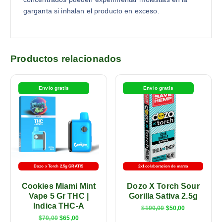
garganta si inhalan el producto en exceso.
Productos relacionados
Envío gratis
Envío gratis
Dozo x Torch 2.5g GRATIS
2x1 colaboracion de marca
Cookies Miami Mint
Dozo X Torch Sour
Vape 5 Gr THC |
Gorilla Sativa 2.5g
Indica THC-A
$
100,00
$
50,00
$
70,00
$
65,00