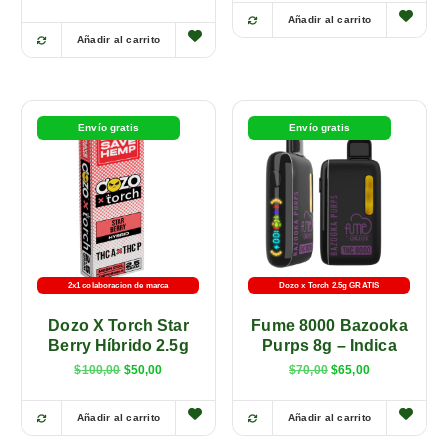
Añadir al carrito
E
Añadir al carrito
E
s
s
t
t
e
e
p
Envío gratis
Envío gratis
p
r
r
o
o
d
d
u
u
c
c
t
t
o
2x1 colaboracion de marca
Dozo x Torch 2.5g GRATIS
o
t
Dozo X Torch Star
Fume 8000 Bazooka
t
i
Berry Híbrido 2.5g
Purps 8g – Indica
i
e
$
100,00
$
50,00
$
70,00
$
65,00
e
n
n
e
e
Añadir al carrito
Añadir al carrito
m
E
E
m
ú