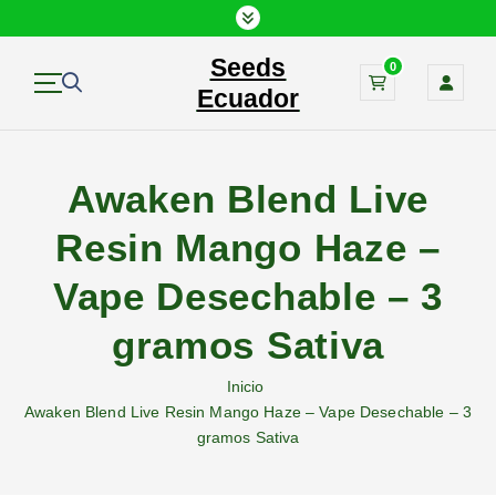
S
a
Seeds
l
0
t
Ecuador
a
r
a
Awaken Blend Live
l
c
Resin Mango Haze –
o
n
Vape Desechable – 3
t
e
gramos Sativa
n
i
Inicio
d
Awaken Blend Live Resin Mango Haze – Vape Desechable – 3
o
gramos Sativa