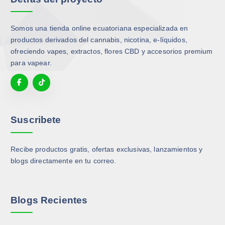
p
p
e
g
c
c
g
i
i
i
Somos una tienda online ecuatoriana especializada en
i
r
o
o
productos derivados del cannabis, nicotina, e-líquidos,
r
e
n
n
ofreciendo vapes, extractos, flores CBD y accesorios premium
e
n
e
e
para vapear.
n
l
s
s
l
a
s
s
a
p
e
e
p
á
p
p
á
g
u
u
Suscribete
g
i
e
e
i
n
d
d
n
a
Recibe productos gratis, ofertas exclusivas, lanzamientos y
e
e
a
d
blogs directamente en tu correo.
n
n
d
e
e
e
e
p
l
l
p
r
e
e
Blogs Recientes
r
o
g
g
o
d
i
i