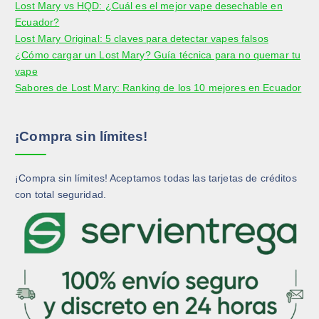
d
Lost Mary vs HQD: ¿Cuál es el mejor vape desechable en
u
r
r
u
Ecuador?
c
e
e
c
Lost Mary Original: 5 claves para detectar vapes falsos
t
n
n
t
¿Cómo cargar un Lost Mary? Guía técnica para no quemar tu
o
l
l
o
vape
a
a
Sabores de Lost Mary: Ranking de los 10 mejores en Ecuador
p
p
á
á
g
g
¡Compra sin límites!
i
i
n
n
a
a
¡Compra sin límites! Aceptamos todas las tarjetas de créditos
d
d
con total seguridad.
e
e
p
p
r
r
o
o
d
d
u
u
c
c