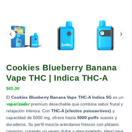
Cookies Blueberry Banana
Vape THC | Indica THC-A
$
65,00
El
Cookies Blueberry Banana Vape THC-A Indica 5G
es un
vaporizador
premium desechable que combina sabor frutal y
relajación intensa. Con
THC-A (efectos psicoactivos)
y
capacidad de 5000 mg, ofrece hasta
5000 puffs
suaves y
duraderos. Su perfil mezcla arándanos frescos con plátano
cremoso, creando un vapeo dulce y aterciopelado. Ideal para