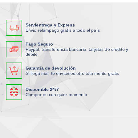
t
i
s
o
i
p
o
p
p
l
p
c
l
e
Servientrega y Express
c
i
e
s
Envió relámpago gratis a todo el país
i
o
s
v
o
n
v
Pago Seguro
a
n
e
Paypal, transferencia bancaria, tarjetas de crédito y
a
r
débito
e
s
r
i
s
s
i
a
Garantía de devolución
s
e
a
n
Si llega mal, te enviamos otro totalmente gratis
e
p
n
t
p
u
t
e
Disponible 24/7
u
e
e
s
Compra en cualquier momento
e
d
s
.
d
e
.
L
e
n
L
a
n
e
a
s
e
l
s
o
l
e
o
p