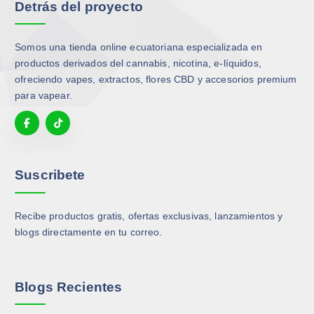
Detrás del proyecto
e
g
p
c
g
i
c
i
i
r
i
o
Somos una tienda online ecuatoriana especializada en
r
e
o
n
productos derivados del cannabis, nicotina, e-líquidos,
e
n
n
e
ofreciendo vapes, extractos, flores CBD y accesorios premium
n
l
e
s
para vapear.
l
a
s
s
a
p
s
e
p
á
e
p
á
g
p
u
g
i
u
Suscribete
e
i
n
e
d
n
a
d
e
a
Recibe productos gratis, ofertas exclusivas, lanzamientos y
d
e
n
d
blogs directamente en tu correo.
e
n
e
e
p
e
l
p
r
l
e
r
o
e
Blogs Recientes
g
o
d
g
i
d
u