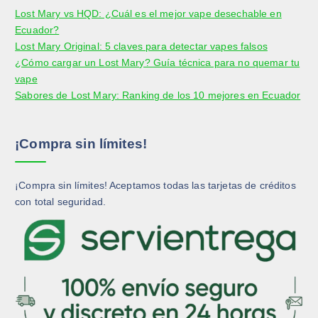
i
r
Lost Mary vs HQD: ¿Cuál es el mejor vape desechable en
u
c
r
e
Ecuador?
c
t
e
n
Lost Mary Original: 5 claves para detectar vapes falsos
t
o
n
l
¿Cómo cargar un Lost Mary? Guía técnica para no quemar tu
o
l
a
vape
a
p
Sabores de Lost Mary: Ranking de los 10 mejores en Ecuador
p
á
á
g
g
i
¡Compra sin límites!
i
n
n
a
a
d
¡Compra sin límites! Aceptamos todas las tarjetas de créditos
d
e
con total seguridad.
e
p
p
r
r
o
o
d
d
u
u
c
c
t