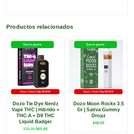
Productos relacionados
Envío gratis
Envío gratis
Dozo x Torch 2.5g GRATIS
-5% con transferencia
Dozo x Torch 2.5g GRATIS
-5% con transferencia
Dozo Tie Dye Nerdz
Dozo Moon Rocks 3.5
Vape THC | Hibrido +
Gr | Sativa Gummy
THC-A + D9 THC
Dropz
Liquid Badger
$
48,00
$
70,00
$
65,00