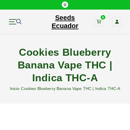
S
a
Seeds
l
0
t
Ecuador
a
r
a
Cookies Blueberry
l
c
Banana Vape THC |
o
n
Indica THC-A
t
e
Inicio
Cookies Blueberry Banana Vape THC | Indica THC-A
n
i
d
o