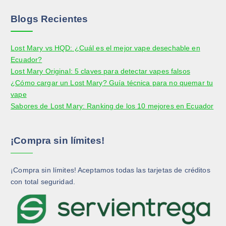
p
r
l
l
r
o
e
e
Blogs Recientes
o
d
g
g
d
u
i
i
Lost Mary vs HQD: ¿Cuál es el mejor vape desechable en
u
c
r
r
Ecuador?
c
t
e
e
Lost Mary Original: 5 claves para detectar vapes falsos
t
o
n
n
¿Cómo cargar un Lost Mary? Guía técnica para no quemar tu
o
l
l
vape
a
a
Sabores de Lost Mary: Ranking de los 10 mejores en Ecuador
p
p
á
á
g
g
¡Compra sin límites!
i
i
n
n
a
a
¡Compra sin límites! Aceptamos todas las tarjetas de créditos
d
d
con total seguridad.
e
e
p
p
r
r
o
o