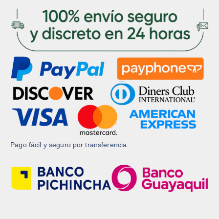
d
d
u
u
c
c
t
t
o
o
Pago fácil y seguro por transferencia.