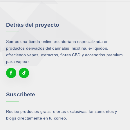
n
e
a
a
e
l
s
s
l
e
o
o
Detrás del proyecto
e
g
p
p
g
i
c
c
i
r
i
i
Somos una tienda online ecuatoriana especializada en
r
e
o
o
productos derivados del cannabis, nicotina, e-líquidos,
e
n
n
n
ofreciendo vapes, extractos, flores CBD y accesorios premium
n
l
e
e
para vapear.
l
a
s
s
a
p
s
s
p
á
e
e
á
g
p
p
g
i
u
u
Suscribete
i
n
e
e
n
a
d
d
a
Recibe productos gratis, ofertas exclusivas, lanzamientos y
d
e
e
d
blogs directamente en tu correo.
e
n
n
e
p
e
e