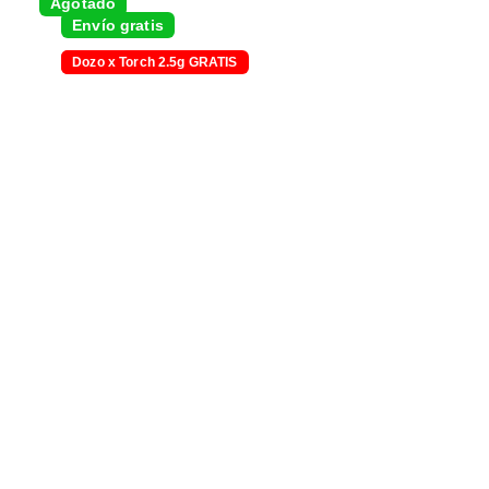
Agotado
Envío gratis
-5% con transferencia
Dozo x Torch 2.5g GRATIS