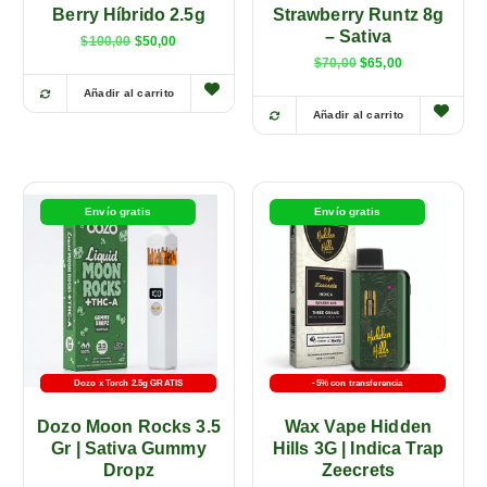
Berry Híbrido 2.5g
Strawberry Runtz 8g
– Sativa
$
100,00
$
50,00
$
70,00
$
65,00
Añadir al carrito
E
Añadir al carrito
E
s
s
t
t
e
e
p
Envío gratis
Envío gratis
p
r
r
o
o
d
d
u
u
c
c
t
t
o
Dozo x Torch 2.5g GRATIS
-5% con transferencia
-5% con transferencia
o
t
Dozo Moon Rocks 3.5
Wax Vape Hidden
t
i
Gr | Sativa Gummy
Hills 3G | Indica Trap
i
e
Dropz
Zeecrets
e
n