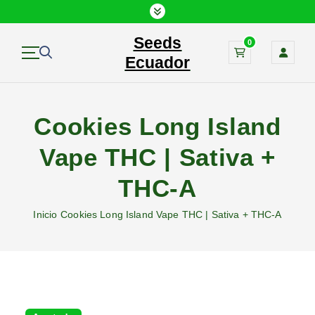
S
a
Seeds
l
0
t
Ecuador
a
r
a
Cookies Long Island
l
c
Vape THC | Sativa +
o
n
THC-A
t
e
Inicio
Cookies Long Island Vape THC | Sativa + THC-A
n
i
d
o