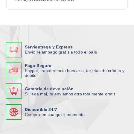
s
.
m
m
r
.
L
ú
ú
:
L
a
l
l
a
s
t
t
s
o
i
i
o
p
p
p
p
c
l
l
Servientrega y Express
c
i
e
e
Envió relámpago gratis a todo el país
i
o
s
s
o
n
v
v
Pago Seguro
n
e
Paypal, transferencia bancaria, tarjetas de crédito y
a
a
débito
e
s
r
r
s
s
i
i
Garantía de devolución
s
e
a
a
Si llega mal, te enviamos otro totalmente gratis
e
p
n
n
p
u
t
t
Disponible 24/7
u
e
e
e
Compra en cualquier momento
e
d
s
s
d
e
.
.
e
n
L
L