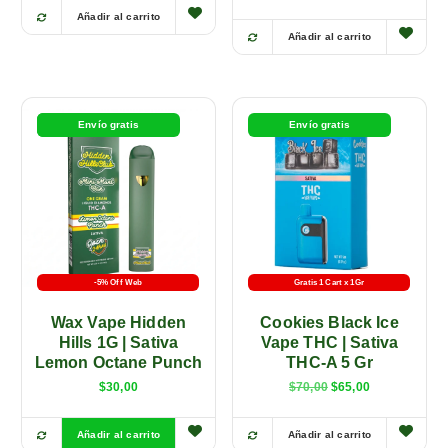
Añadir al carrito
E
Añadir al carrito
E
s
s
t
t
e
e
p
Agotado
Envío gratis
Envío gratis
p
r
r
o
o
d
d
u
u
c
c
t
t
o
-5% Off Web
Gratis 1 Cart x 1Gr
o
t
Wax Vape Hidden
Cookies Black Ice
t
i
Hills 1G | Sativa
Vape THC | Sativa
i
e
Lemon Octane Punch
THC-A 5 Gr
e
n
$
30,00
$
70,00
$
65,00
n
e
e
m
Añadir al carrito
Añadir al carrito
m
ú
E
E