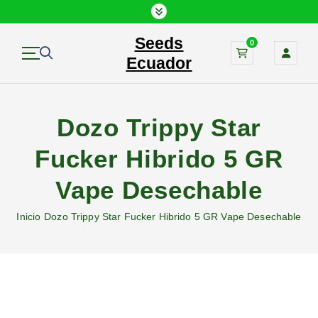
S
a
Seeds
l
0
t
Ecuador
a
r
a
Dozo Trippy Star
l
c
Fucker Hibrido 5 GR
o
n
Vape Desechable
t
e
Inicio
Dozo Trippy Star Fucker Hibrido 5 GR Vape Desechable
n
i
d
o