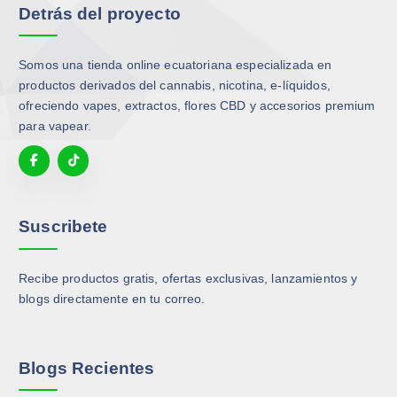
Detrás del proyecto
e
g
p
p
g
i
c
c
i
r
i
i
Somos una tienda online ecuatoriana especializada en
r
e
o
o
productos derivados del cannabis, nicotina, e-líquidos,
e
n
n
n
ofreciendo vapes, extractos, flores CBD y accesorios premium
n
l
e
e
para vapear.
l
a
s
s
a
p
s
s
p
á
e
e
á
g
p
p
g
i
u
u
Suscribete
i
n
e
e
n
a
d
d
a
Recibe productos gratis, ofertas exclusivas, lanzamientos y
d
e
e
d
blogs directamente en tu correo.
e
n
n
e
p
e
e
p
r
l
l
r
o
e
e
Blogs Recientes
o
d
g
g