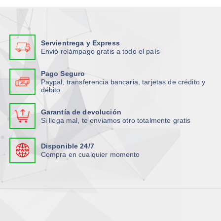
a
s
t
t
s
o
i
i
o
p
p
p
p
c
l
l
Servientrega y Express
c
i
e
e
Envió relámpago gratis a todo el país
i
o
s
s
o
n
v
v
Pago Seguro
n
e
Paypal, transferencia bancaria, tarjetas de crédito y
a
a
débito
e
s
r
r
s
s
i
i
Garantía de devolución
s
e
a
a
Si llega mal, te enviamos otro totalmente gratis
e
p
n
n
p
u
t
t
Disponible 24/7
u
e
e
e
Compra en cualquier momento
e
d
s
s
d
e
.
.
e
n
L
L
n
e
a
a
e
l
s
s
l
e
o
o