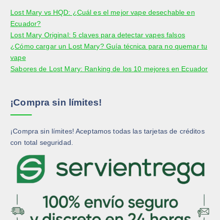
d
u
i
i
Lost Mary vs HQD: ¿Cuál es el mejor vape desechable en
u
c
r
r
Ecuador?
c
t
e
e
Lost Mary Original: 5 claves para detectar vapes falsos
t
o
n
n
¿Cómo cargar un Lost Mary? Guía técnica para no quemar tu
o
l
l
vape
a
a
Sabores de Lost Mary: Ranking de los 10 mejores en Ecuador
p
p
á
á
g
g
¡Compra sin límites!
i
i
n
n
a
a
¡Compra sin límites! Aceptamos todas las tarjetas de créditos
d
d
con total seguridad.
e
e
p
p
r
r
o
o
d
d
u
u
c
c