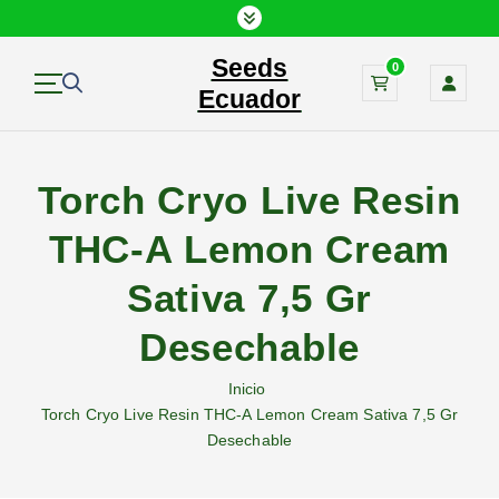
S
a
Seeds
l
0
t
Ecuador
a
r
a
Torch Cryo Live Resin
l
c
THC-A Lemon Cream
o
n
Sativa 7,5 Gr
t
e
Desechable
n
i
Inicio
d
Torch Cryo Live Resin THC-A Lemon Cream Sativa 7,5 Gr
o
Desechable