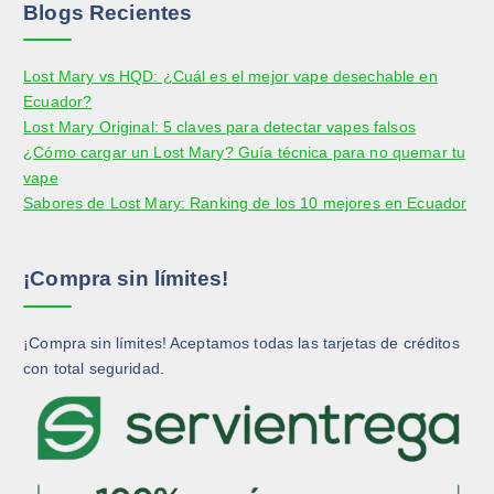
r
o
e
Blogs Recientes
g
o
d
g
i
d
u
i
r
Lost Mary vs HQD: ¿Cuál es el mejor vape desechable en
u
c
r
e
Ecuador?
c
t
e
n
Lost Mary Original: 5 claves para detectar vapes falsos
t
o
n
l
¿Cómo cargar un Lost Mary? Guía técnica para no quemar tu
o
l
a
vape
a
p
Sabores de Lost Mary: Ranking de los 10 mejores en Ecuador
p
á
á
g
g
i
¡Compra sin límites!
i
n
n
a
a
d
¡Compra sin límites! Aceptamos todas las tarjetas de créditos
d
e
con total seguridad.
e
p
p
r
r
o
o
d
d
u