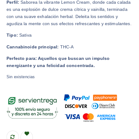
Perfil:
Saborea la vibrante Lemon Cream, donde cada calada
p
p
es una explosión de dulce crema cítrica y vainilla, terminada
r
r
con una suave exhalación herbal. Deleita los sentidos y
e
e
agudiza la mente con sus efectos refrescantes y estimulantes.
c
c
Tipo:
Sativa
i
i
o
o
Cannabinoide principal:
THC-A
o
a
r
c
Perfecto para: Aquellos que buscan un impulso
i
t
energizante y una felicidad concentrada.
g
u
Sin existencias
i
a
n
l
a
e
l
s
e
:
r
$
a
6
:
5
$
,