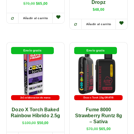
Dropz
$
70,00
$
65,00
$
48,00
Añadir al carrito
E
Añadir al carrito
E
s
s
t
t
e
e
p
Envío gratis
Envío gratis
p
r
r
o
o
d
d
u
u
c
c
t
t
o
2x1 colaboracion de marca
Dozo x Torch 2.5g GRATIS
o
t
Dozo X Torch Baked
Fume 8000
t
i
Rainbow Híbrido 2.5g
Strawberry Runtz 8g
i
e
– Sativa
$
100,00
$
50,00
e
n
$
70,00
$
65,00
n
e