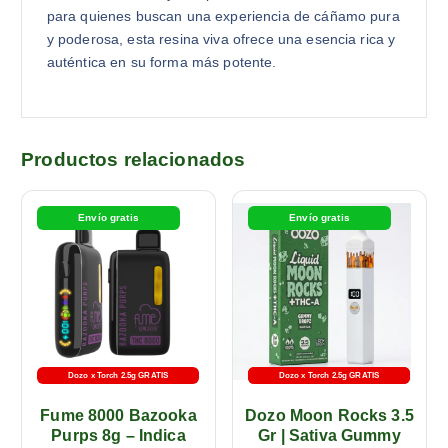
para quienes buscan una experiencia de cáñamo pura
y poderosa, esta resina viva ofrece una esencia rica y
auténtica en su forma más potente.
Productos relacionados
Envío gratis
Envío gratis
Dozo x Torch 2.5g GRATIS
Dozo x Torch 2.5g GRATIS
-5% con transferencia
Fume 8000 Bazooka
Dozo Moon Rocks 3.5
Purps 8g – Indica
Gr | Sativa Gummy