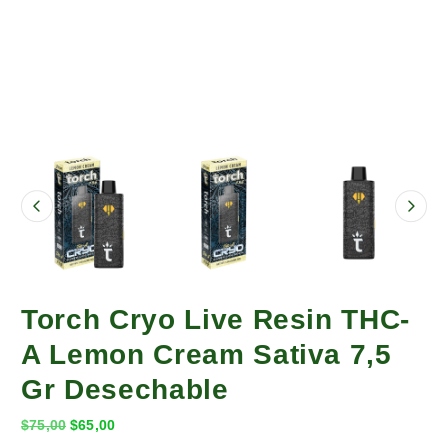
Torch Cryo Live Resin THC-
A Lemon Cream Sativa 7,5
Gr Desechable
E
E
$
75,00
$
65,00
l
l