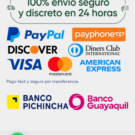
u
c
c
t
t
o
o
Pago fácil y seguro por transferencia.