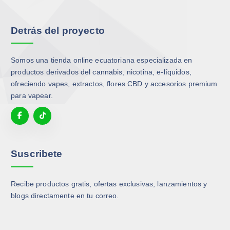
e
l
s
o
l
e
o
p
Detrás del proyecto
e
g
p
c
g
i
c
i
i
r
i
o
Somos una tienda online ecuatoriana especializada en
r
e
o
n
productos derivados del cannabis, nicotina, e-líquidos,
e
n
n
e
ofreciendo vapes, extractos, flores CBD y accesorios premium
n
l
e
s
para vapear.
l
a
s
s
a
p
s
e
p
á
e
p
á
g
p
u
g
i
u
Suscribete
e
i
n
e
d
n
a
d
e
a
Recibe productos gratis, ofertas exclusivas, lanzamientos y
d
e
n
d
blogs directamente en tu correo.
e
n
e
e
p
e
l
p
r
l
e