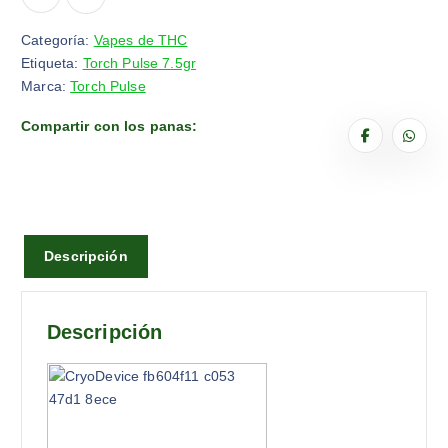
7
0
5
0
Categoría:
Vapes de THC
,
.
Etiqueta:
Torch Pulse 7.5gr
0
Marca:
Torch Pulse
0
Compartir con los panas:
.
Descripción
Descripción