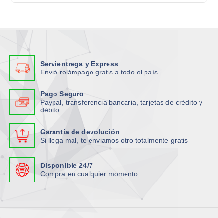
L
ú
l
:
L
a
l
t
a
s
t
i
s
o
i
p
o
p
p
l
p
c
l
e
Servientrega y Express
c
i
e
s
Envió relámpago gratis a todo el país
i
o
s
v
o
n
v
Pago Seguro
a
n
e
Paypal, transferencia bancaria, tarjetas de crédito y
a
r
débito
e
s
r
i
s
s
i
a
Garantía de devolución
s
e
a
n
Si llega mal, te enviamos otro totalmente gratis
e
p
n
t
p
u
t
e
Disponible 24/7
u
e
e
s
Compra en cualquier momento
e
d
s
.
d
e
.
L
e
n
L
a
n
e
a
s