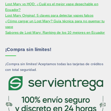
i
i
Lost Mary vs HQD: ¿Cuál es el mejor vape desechable en
u
u
r
r
Ecuador?
c
c
e
e
Lost Mary Original: 5 claves para detectar vapes falsos
t
t
n
n
¿Cómo cargar un Lost Mary? Guía técnica para no quemar tu
o
o
l
l
vape
a
a
Sabores de Lost Mary: Ranking de los 10 mejores en Ecuador
p
p
á
á
g
g
¡Compra sin límites!
i
i
n
n
a
a
¡Compra sin límites! Aceptamos todas las tarjetas de créditos
d
d
con total seguridad.
e
e
p
p
r
r
o
o
d
d
u
u
c
c