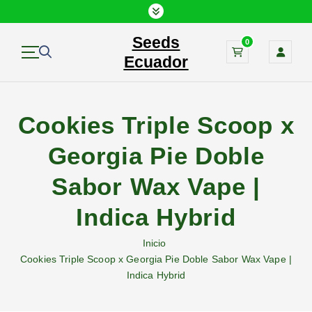
S
a
Seeds
l
0
t
Ecuador
a
r
a
Cookies Triple Scoop x
l
c
Georgia Pie Doble
o
n
Sabor Wax Vape |
t
e
Indica Hybrid
n
i
Inicio
d
Cookies Triple Scoop x Georgia Pie Doble Sabor Wax Vape |
o
Indica Hybrid