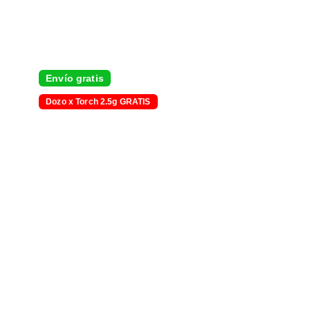
Envío gratis
Dozo x Torch 2.5g GRATIS