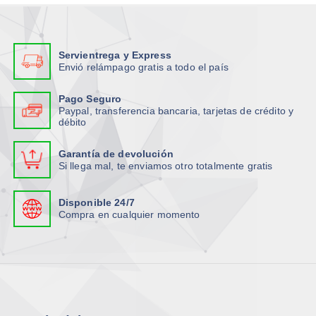
s
s
i
i
o
o
p
p
p
p
l
l
Servientrega y Express
c
c
e
e
Envió relámpago gratis a todo el país
i
i
s
s
o
o
v
v
Pago Seguro
n
n
Paypal, transferencia bancaria, tarjetas de crédito y
a
a
débito
e
e
r
r
s
s
i
i
Garantía de devolución
s
s
a
a
Si llega mal, te enviamos otro totalmente gratis
e
e
n
n
p
p
t
t
Disponible 24/7
u
u
e
e
Compra en cualquier momento
e
e
s
s
d
d
.
.
e
e
L
L
n
n
a
a
e
e
s
s
l
l
o
o