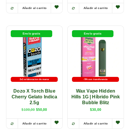
Añadir al carrito
Añadir al carrito
E
E
s
s
t
t
e
e
Envío gratis
Envío gratis
p
p
r
r
o
o
d
d
u
u
c
c
t
t
2x1 colaboracion de marca
-5% con transferencia
o
o
Dozo X Torch Blue
Wax Vape Hidden
t
t
Cherry Gelato Indica
Hills 1G | Híbrido Pink
i
i
2.5g
Bubble Blitz
e
e
$
100,00
$
50,00
$
30,00
n
n
e
e
Añadir al carrito
Añadir al carrito
m
m
E
E