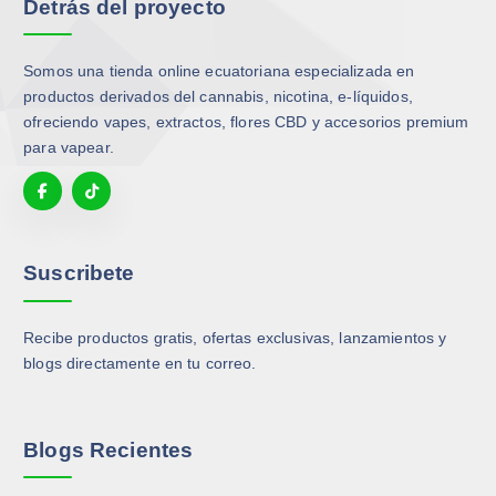
Detrás del proyecto
e
e
p
p
g
g
c
c
i
i
i
i
Somos una tienda online ecuatoriana especializada en
r
r
o
o
productos derivados del cannabis, nicotina, e-líquidos,
e
e
n
n
ofreciendo vapes, extractos, flores CBD y accesorios premium
n
n
e
e
para vapear.
l
l
s
s
a
a
s
s
p
p
e
e
á
á
p
p
g
g
u
u
Suscribete
i
i
e
e
n
n
d
d
a
a
Recibe productos gratis, ofertas exclusivas, lanzamientos y
e
e
d
d
blogs directamente en tu correo.
n
n
e
e
e
e
p
p
l
l
r
r
e
e
Blogs Recientes
o
o
g
g
d
d