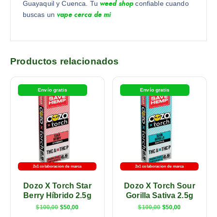
weed shop
Guayaquil y Cuenca. Tu
confiable cuando
vape cerca de mi
buscas un
Productos relacionados
Envío gratis
Envío gratis
2x1 colaboracion de marca
2x1 colaboracion de marca
Dozo X Torch Star
Dozo X Torch Sour
Berry Híbrido 2.5g
Gorilla Sativa 2.5g
$
100,00
$
50,00
$
100,00
$
50,00