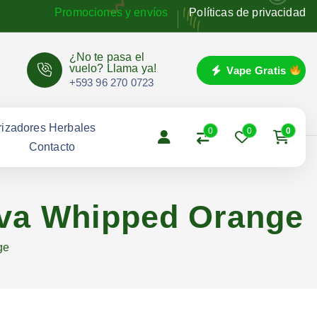
Promociones y envíos
Políticas de privacidad
¿No te pasa el
vuelo? Llama ya!
Vape Gratis
+593 96 270 0723
izadores Herbales
0
0
0
g
Contacto
tiva Whipped Orange
ge