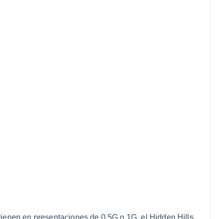
ienen en presentaciones de 0.5G o 1G, el Hidden Hills