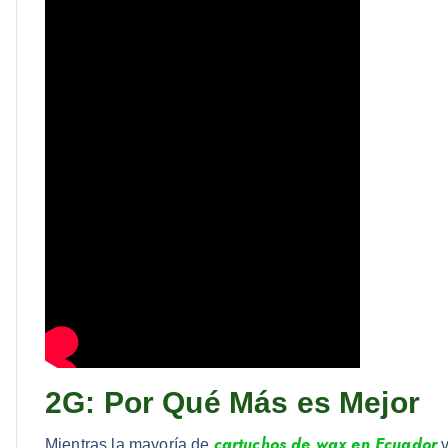
2G: Por Qué Más es Mejor
cartuchos de wax en Ecuador
Mientras la mayoría de
v