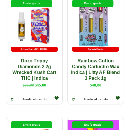
Envío gratis
Envío gratis
2x1 en Carts SOLO HOY
Batería Gratis
Batería Gratis
Dozo Trippy
Rainbow Cotton
Diamonds 2.2g
Candy Cartucho Wax
Wrecked Kush Cart
Indica | Litty AF Blend
THC | Indica
3 Pack 1g
$
75,00
$
45,00
$
48,00
Añadir al carrito
Añadir al carrito
E
E
s
s
t
t
e
e
Envío gratis
Envío gratis
p
p