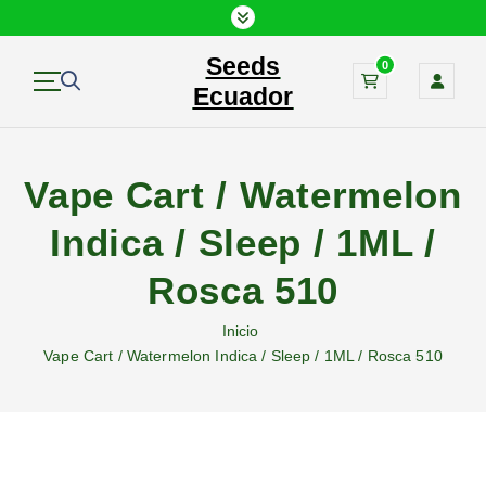
S
a
Seeds
l
0
t
Ecuador
a
r
a
Vape Cart / Watermelon
l
c
Indica / Sleep / 1ML /
o
n
Rosca 510
t
e
Inicio
n
Vape Cart / Watermelon Indica / Sleep / 1ML / Rosca 510
i
d
o