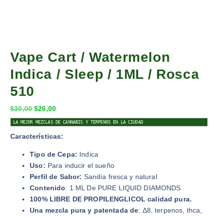
Vape Cart / Watermelon
Indica / Sleep / 1ML / Rosca
510
$
30,00
$
26,00
LA MEJOR MEZCLAS DE CANNABIS Y TERPENOS EN LA CIUDAD
Características:
Tipo de Cepa:
Indica
Uso:
Para inducir el sueño
Perfil de Sabor:
Sandía fresca y natural
Contenido
: 1 ML De PURE LIQUID DIAMONDS
100% LIBRE DE PROPILENGLICOL calidad pura.
Una mezcla pura y patentada de
: Δ8, terpenos, thca,