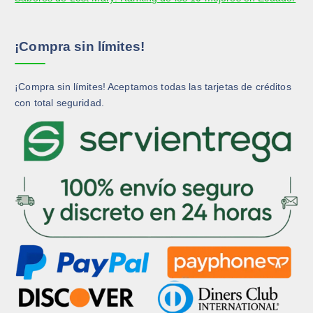
p
p
á
á
g
g
¡Compra sin límites!
i
i
n
n
a
a
¡Compra sin límites! Aceptamos todas las tarjetas de créditos
d
d
con total seguridad.
e
e
p
p
r
r
o
o
d
d
u
u
c
c
t
t
o
o