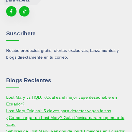
l
l
s
s
a
a
s
s
p
p
e
e
á
á
p
p
g
g
u
u
Suscribete
i
i
e
e
n
n
d
d
a
a
Recibe productos gratis, ofertas exclusivas, lanzamientos y
e
e
d
d
blogs directamente en tu correo.
n
n
e
e
e
e
p
p
l
l
r
r
e
e
Blogs Recientes
o
o
g
g
d
d
i
i
Lost Mary vs HQD: ¿Cuál es el mejor vape desechable en
u
u
r
r
Ecuador?
c
c
e
e
Lost Mary Original: 5 claves para detectar vapes falsos
t
t
n
n
¿Cómo cargar un Lost Mary? Guía técnica para no quemar tu
o
o
l
l
vape
a
a
Sabores de Lost Mary: Ranking de los 10 mejores en Ecuador