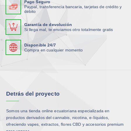
v
v
Pago Seguro
n
n
Paypal, transferencia bancaria, tarjetas de crédito y
a
a
débito
e
e
r
r
s
s
i
i
Garantía de devolución
s
s
a
a
Si llega mal, te enviamos otro totalmente gratis
e
e
n
n
p
p
t
t
Disponible 24/7
u
u
e
e
Compra en cualquier momento
e
e
s
s
d
d
.
.
e
e
L
L
n
n
a
a
e
e
s
s
l
l
o
o
Detrás del proyecto
e
e
p
p
g
g
c
c
i
i
i
i
Somos una tienda online ecuatoriana especializada en
r
r
o
o
productos derivados del cannabis, nicotina, e-líquidos,
e
e
n
n
ofreciendo vapes, extractos, flores CBD y accesorios premium
n
n
e
e
para vapear.