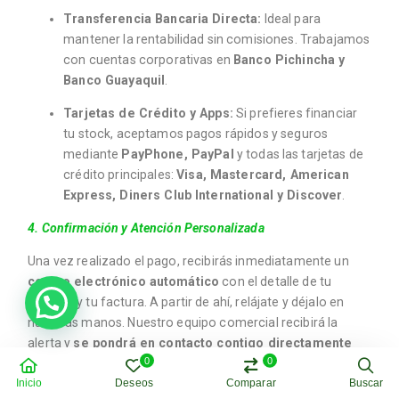
Transferencia Bancaria Directa:
Ideal para
mantener la rentabilidad sin comisiones. Trabajamos
con cuentas corporativas en
Banco Pichincha y
Banco Guayaquil
.
Tarjetas de Crédito y Apps:
Si prefieres financiar
tu stock, aceptamos pagos rápidos y seguros
mediante
PayPhone, PayPal
y todas las tarjetas de
crédito principales:
Visa, Mastercard, American
Express, Diners Club International y Discover
.
4. Confirmación y Atención Personalizada
Una vez realizado el pago, recibirás inmediatamente un
correo electrónico automático
con el detalle de tu
compra y tu factura. A partir de ahí, relájate y déjalo en
nuestras manos. Nuestro equipo comercial recibirá la
alerta y
se pondrá en contacto contigo directamente
0
0
(vía WhatsApp o llamada) para confirmar que los datos de
envío sean correctos y coordinar el despacho inmediato
Inicio
Deseos
Comparar
Buscar