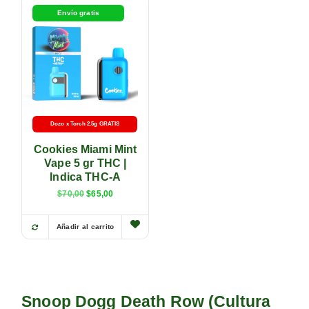
Envío gratis
Dozo x Torch 2.5g GRATIS
Cookies Miami Mint
Vape 5 gr THC |
Indica THC-A
$
70,00
$
65,00
Añadir al carrito
Snoop Dogg Death Row (Cultura