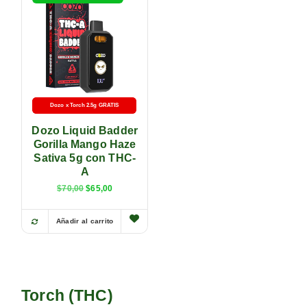
Dozo x Torch 2.5g GRATIS
-5% con transferencia
Dozo Liquid Badder
Gorilla Mango Haze
Sativa 5g con THC-
A
$
70,00
$
65,00
Añadir al carrito
Torch (THC)