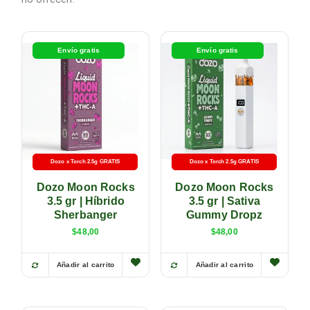
Envío gratis
Envío gratis
Dozo x Torch 2.5g GRATIS
-5% con transferencia
Dozo x Torch 2.5g GRATIS
-5% con transferencia
Dozo Moon Rocks
Dozo Moon Rocks
3.5 gr | Híbrido
3.5 gr | Sativa
Sherbanger
Gummy Dropz
$
48,00
$
48,00
Añadir al carrito
Añadir al carrito