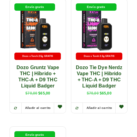
Envío gratis
Envío gratis
Dozo x Torch 2.5g GRATIS
-5% con transferencia
Dozo x Torch 2.5g GRATIS
-5% con transferencia
Dozo Gruntz Vape
Dozo Tie Dye Nerdz
THC | Híbrido +
Vape THC | Hibrido
THC-A + D9 THC
+ THC-A + D9 THC
Liquid Badger
Liquid Badger
$
70,00
$
65,00
$
70,00
$
65,00
Añadir al carrito
Añadir al carrito
Envío gratis