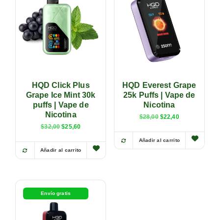
HQD Click Plus
HQD Everest Grape
Grape Ice Mint 30k
25k Puffs | Vape de
puffs | Vape de
Nicotina
Nicotina
$
28,00
$
22,40
$
32,00
$
25,60
Añadir al carrito
Añadir al carrito
Envío gratis