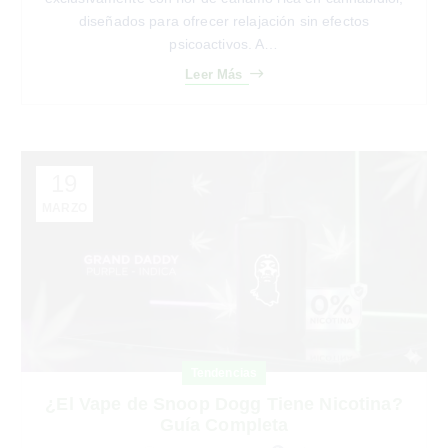
psicoactivos. A…
Leer Más
19
MARZO
Tendencias
¿El Vape de Snoop Dogg Tiene Nicotina?
Guía Completa
0
Dr. Henry Porras
¿Qué contienen realmente los Death Row Vapes? La