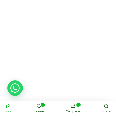
Tendencias
Wax Vape en Ecuador: Qué es, tipos y
cómo elegir el mejor
0
Dr. Henry Porras
¿Qué es un wax vape y cómo funciona realmente? Un
wax vape es un dispositivo diseñado para vaporizar
concentrados de cannabis en forma sólida o
semisólida, conocidos como cera. A…
Leer Más
0
0
Inicio
Deseos
Comparar
Buscar