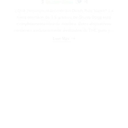
línea premium de 3.5 gramos de Snoop Dogg está
completamente libre de nicotina. Estos dispositivos
contienen exclusivamente destilados de THC puro y…
Leer Más
19
MARZO
Tendencias
Death Row Vapes: Precio en Ecuador y
Dónde Comprar