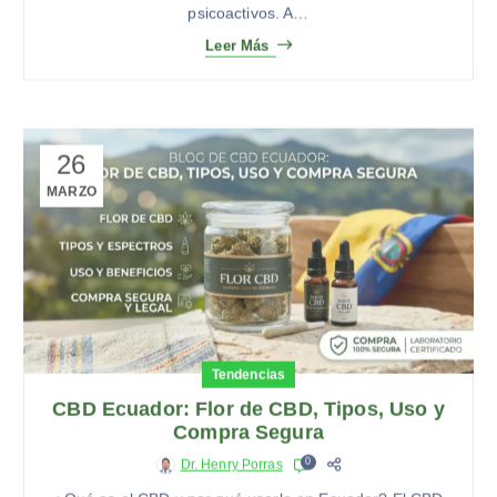
psicoactivos. A…
Leer Más
26
MARZO
Tendencias
CBD Ecuador: Flor de CBD, Tipos, Uso y
Compra Segura
0
Dr. Henry Porras
¿Qué es el CBD y por qué usarlo en Ecuador? El CBD