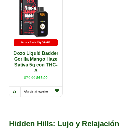
Dozo x Torch 2.5g GRATIS
-5% con transferencia
Dozo Liquid Badder
Gorilla Mango Haze
Sativa 5g con THC-
A
$
70,00
$
65,00
Añadir al carrito
Hidden Hills: Lujo y Relajación