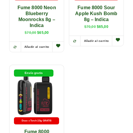
Fume 8000 Neon
Fume 8000 Sour
Blueberry
Apple Kush Bomb
Moonrocks 8g –
8g – Indica
Indica
$
70,00
$
65,00
$
70,00
$
65,00
Añadir al carrito
Añadir al carrito
Envío gratis
Dozo x Torch 2.5g GRATIS
Fume 8000