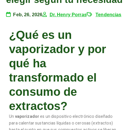
Feb, 26, 2026
Dr. Henry Porras
Tendencias
¿Qué es un
vaporizador y por
qué ha
transformado el
consumo de
extractos?
Un
vaporizador
es un dispositivo electrónico diseñado
para calentar sustancias líquidas o cerosas (extractos)
hasta el punto en que sus compuestos activos se liberan