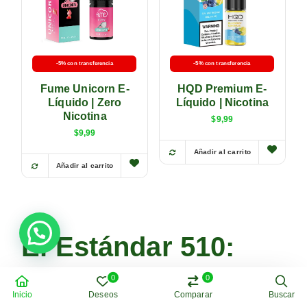
-5% con transferencia
-5% con transferencia
Fume Unicorn E-
HQD Premium E-
Líquido | Zero
Líquido | Nicotina
Nicotina
$
9,99
$
9,99
Añadir al carrito
Añadir al carrito
El Estándar 510:
Cartuchos
0
0
Inicio
Deseos
Comparar
Buscar