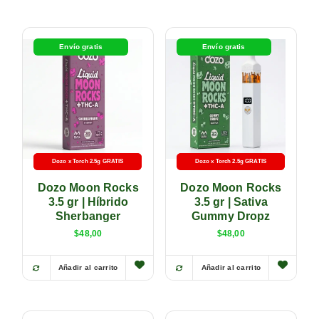
Envío gratis
Envío gratis
Dozo x Torch 2.5g GRATIS
-5% con transferencia
Dozo x Torch 2.5g GRATIS
-5% con transferencia
Dozo Moon Rocks
Dozo Moon Rocks
3.5 gr | Híbrido
3.5 gr | Sativa
Sherbanger
Gummy Dropz
$
48,00
$
48,00
Añadir al carrito
Añadir al carrito