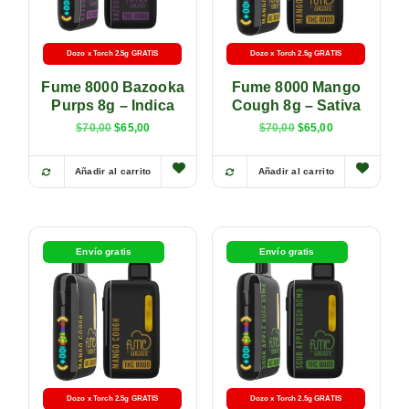
Dozo x Torch 2.5g GRATIS
Dozo x Torch 2.5g GRATIS
Fume 8000 Bazooka
Fume 8000 Mango
Purps 8g – Indica
Cough 8g – Sativa
$
70,00
$
65,00
$
70,00
$
65,00
Añadir al carrito
Añadir al carrito
Envío gratis
Envío gratis
Dozo x Torch 2.5g GRATIS
Dozo x Torch 2.5g GRATIS