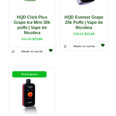
HQD Click Plus
HQD Everest Grape
Grape Ice Mint 30k
25k Puffs | Vape de
puffs | Vape de
Nicotina
Nicotina
$
28,00
$
22,40
$
32,00
$
25,60
Añadir al carrito
Añadir al carrito
Envío gratis