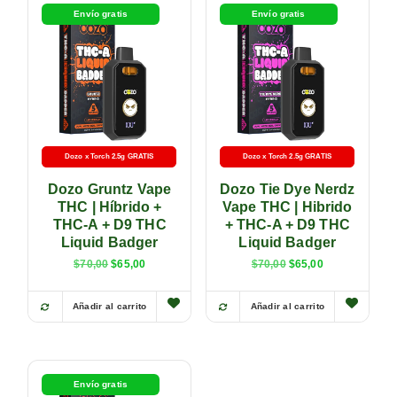
Envío gratis
Envío gratis
Dozo x Torch 2.5g GRATIS
-5% con transferencia
Dozo x Torch 2.5g GRATIS
-5% con transferencia
Dozo Gruntz Vape
Dozo Tie Dye Nerdz
THC | Híbrido +
Vape THC | Hibrido
THC-A + D9 THC
+ THC-A + D9 THC
Liquid Badger
Liquid Badger
$
70,00
$
65,00
$
70,00
$
65,00
Añadir al carrito
Añadir al carrito
Envío gratis