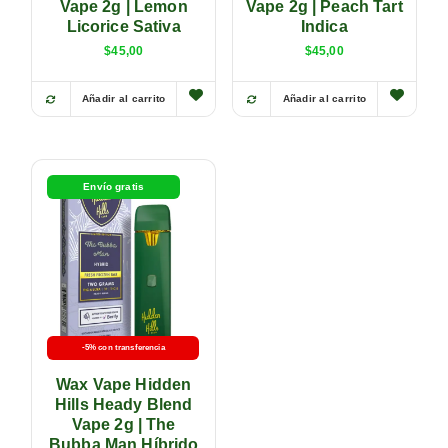
Vape 2g | Lemon
Vape 2g | Peach Tart
Licorice Sativa
Indica
$
45,00
$
45,00
Añadir al carrito
Añadir al carrito
Envío gratis
-5% con transferencia
Wax Vape Hidden
Hills Heady Blend
Vape 2g | The
Bubba Man Híbrido